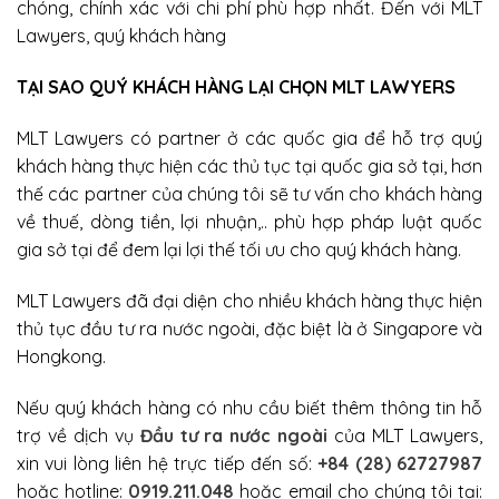
chóng, chính xác với chi phí phù hợp nhất. Đến với MLT
Lawyers, quý khách hàng
TẠI SAO QUÝ KHÁCH HÀNG LẠI CHỌN MLT LAWYERS
MLT Lawyers có partner ở các quốc gia để hỗ trợ quý
khách hàng thực hiện các thủ tục tại quốc gia sở tại, hơn
thế các partner của chúng tôi sẽ tư vấn cho khách hàng
về thuế, dòng tiền, lợi nhuận,.. phù hợp pháp luật quốc
gia sở tại để đem lại lợi thế tối ưu cho quý khách hàng.
MLT Lawyers đã đại diện cho nhiều khách hàng thực hiện
thủ tục đầu tư ra nước ngoài, đặc biệt là ở Singapore và
Hongkong.
Nếu quý khách hàng có nhu cầu biết thêm thông tin hỗ
trợ về dịch vụ
Đầu tư ra nước ngoài
của MLT Lawyers,
xin vui lòng liên hệ trực tiếp đến số:
+84 (28) 62727987
hoặc hotline:
0919.211.048
hoặc email cho chúng tôi tại: