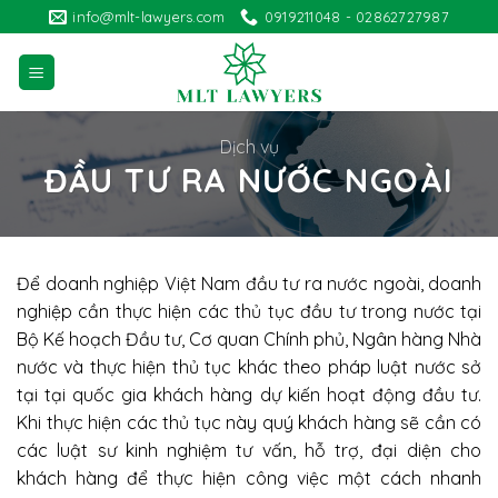
Skip
info@mlt-lawyers.com
0919211048 - 02862727987
to
content
Dịch vụ
ĐẦU TƯ RA NƯỚC NGOÀI
Để doanh nghiệp Việt Nam đầu tư ra nước ngoài, doanh
nghiệp cần thực hiện các thủ tục đầu tư trong nước tại
Bộ Kế hoạch Đầu tư, Cơ quan Chính phủ, Ngân hàng Nhà
nước và thực hiện thủ tục khác theo pháp luật nước sở
tại tại quốc gia khách hàng dự kiến hoạt động đầu tư.
Khi thực hiện các thủ tục này quý khách hàng sẽ cần có
các luật sư kinh nghiệm tư vấn, hỗ trợ, đại diện cho
khách hàng để thực hiện công việc một cách nhanh