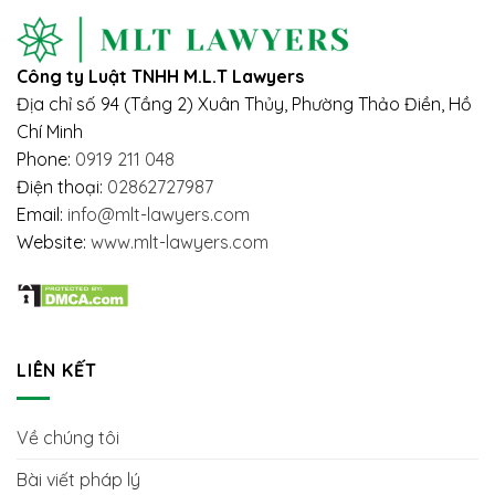
Công ty Luật TNHH M.L.T Lawyers
Địa chỉ số 94 (Tầng 2) Xuân Thủy, Phường Thảo Điền, Hồ
Chí Minh
Phone:
0919 211 048
Điện thoại:
02862727987
Email:
info@mlt-lawyers.com
Website:
www.mlt-lawyers.com
LIÊN KẾT
Về chúng tôi
Bài viết pháp lý