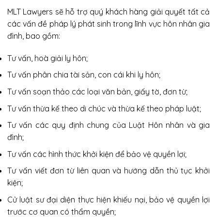
MLT Lawyers sẽ hỗ trợ quý khách hàng giải quyết tất cả
các vấn đề pháp lý phát sinh trong lĩnh vực hôn nhân gia
đình, bao gồm:
Tư vấn, hoà giải ly hôn;
Tư vấn phân chia tài sản, con cái khi ly hôn;
Tư vấn soạn thảo các loại văn bản, giấy tờ, đơn từ;
Tư vấn thừa kế theo di chúc và thừa kế theo pháp luật;
Tư vấn các quy định chung của Luật Hôn nhân và gia
đình;
Tư vấn các hình thức khởi kiện để bảo vệ quyền lợi;
Tư vấn viết đơn từ liên quan và hướng dẫn thủ tục khởi
kiện;
Cử luật sư đại diện thực hiện khiếu nại, bảo vệ quyền lợi
trước cơ quan có thẩm quyền;