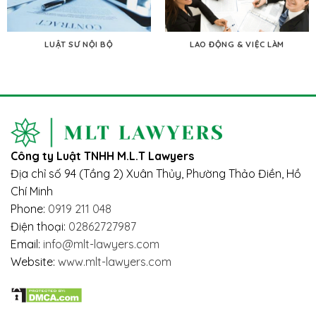
LUẬT SƯ NỘI BỘ
LAO ĐỘNG & VIỆC LÀM
Công ty Luật TNHH M.L.T Lawyers
Địa chỉ số 94 (Tầng 2) Xuân Thủy, Phường Thảo Điền, Hồ
Chí Minh
Phone:
0919 211 048
Điện thoại:
02862727987
Email:
info@mlt-lawyers.com
Website:
www.mlt-lawyers.com