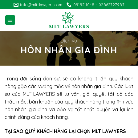
Skip
info@mlt-lawyers.com
0919211048 - 02862727987
to
content
Dịch vụ
HÔN NHÂN GIA ĐÌNH
Trong đời sống dân sự, sẽ có không ít lần quý khách
hàng gặp các vướng mắc về hôn nhân gia đình. Các luật
sư của MLT LAWYERS sẽ tư vấn, giải quyết tất cả các
thắc mắc, băn khoăn của quý khách hàng trong lĩnh vực
hôn nhân gia đình và bảo vệ tốt nhất quyền và lợi ích
chính đáng của khách hàng.
TẠI SAO QUÝ KHÁCH HÀNG LẠI CHỌN MLT LAWYERS