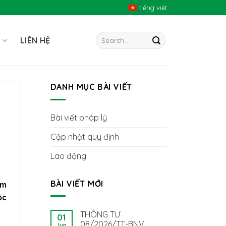
tiếng việt
I
LIÊN HỆ
DANH MỤC BÀI VIẾT
Bài viết pháp lý
Cập nhật quy định
Lao động
BÀI VIẾT MỚI
àm
ộc
THÔNG TƯ
01
08/2026/TT-BNV:
Jun