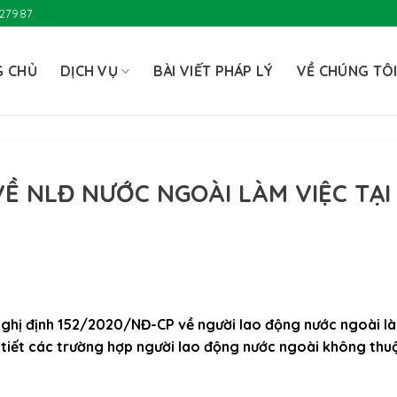
727987
G CHỦ
DỊCH VỤ
BÀI VIẾT PHÁP LÝ
VỀ CHÚNG TÔ
VỀ NLĐ NƯỚC NGOÀI LÀM VIỆC TẠI
ghị định 152/2020/NĐ-CP về người lao động nước ngoài l
i tiết các trường hợp người lao động nước ngoài không thu