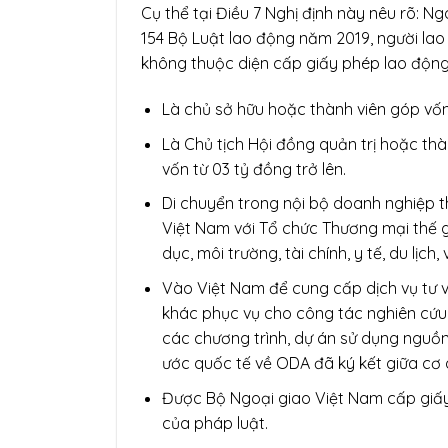
Cụ thể tại Điều 7 Nghị định này nêu rõ: Ngo
154 Bộ Luật lao động năm 2019, người la
không thuộc diện cấp giấy phép lao động
Là chủ sở hữu hoặc thành viên góp vốn 
Là Chủ tịch Hội đồng quản trị hoặc thà
vốn từ 03 tỷ đồng trở lên.
Di chuyển trong nội bộ doanh nghiệp t
Việt Nam với Tổ chức Thương mại thế gi
dục, môi trường, tài chính, y tế, du lịch, 
Vào Việt Nam để cung cấp dịch vụ tư 
khác phục vụ cho công tác nghiên cứu, 
các chương trình, dự án sử dụng nguồ
ước quốc tế về ODA đã ký kết giữa cơ
Được Bộ Ngoại giao Việt Nam cấp giấy 
của pháp luật.