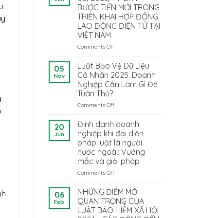
u
BƯỚC TIẾN MỚI TRONG
TRIỂN KHAI HỢP ĐỒNG
ây
LAO ĐỘNG ĐIỆN TỬ TẠI
VIỆT NAM
Comments Off
on
THÔNG
TƯ
Luật Bảo Vệ Dữ Liệu
05
08/2026/TT-
Cá Nhân 2025: Doanh
Nov
BNV:
Nghiệp Cần Làm Gì Để
BƯỚC
Tuân Thủ?
TIẾN
a
MỚI
Comments Off
on
o
TRONG
Luật
TRIỂN
Bảo
Định danh doanh
20
KHAI
Vệ
nghiệp khi đại diện
Jun
HỢP
Dữ
pháp luật là người
ĐỒNG
Liệu
nước ngoài: Vướng
LAO
Cá
mắc và giải pháp
ĐỘNG
Nhân
ĐIỆN
2025:
Comments Off
on
TỬ
Doanh
Định
TẠI
Nghiệp
danh
NHỮNG ĐIỂM MỚI
nh
06
VIỆT
Cần
doanh
QUAN TRỌNG CỦA
Feb
NAM
Làm
nghiệp
LUẬT BẢO HIỂM XÃ HỘI
Gì
khi