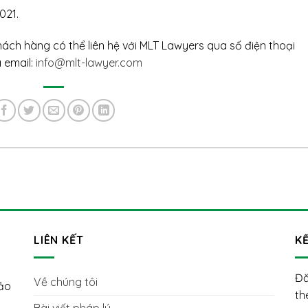
021.
ách hàng có thể liên hệ với MLT Lawyers qua số điện thoại
 email:
info@mlt-lawyer.com
LIÊN KẾT
KẾ
Đă
Về chúng tôi
hảo
th
Bài viết pháp lý