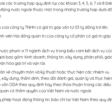
ài các trường hợp quy định tại các khoản 3, 4, 5, 6, 7 và 8 Điề
o động nước ngoài thuộc một trong những trường hợp dưới đ
:
của công ty TNHH có giá trị góp vốn từ 03 tỷ đồng trở lên.
nh viên Hội đồng quản trị của công ty cổ phần có giá trị góp
huộc phạm vi 11 ngành dịch vụ trong biểu cam kết dịch vụ củ
ới bao gồm: Kinh doanh, thông tin, xây dựng, phân phối, giá
văn hóa giải trí và vận tải.
vấn về chuyên môn và kỹ thuật hoặc thực hiện các nhiệm vụ
xây dựng, thẩm định, theo dõi đánh giá, quản lý và thực hiện
n vốn ODA theo quy định hay theo thỏa thuận trong các điều
 quan có thẩm quyền của Việt Nam và nước ngoài.
phép hoạt động thông tin, báo chí tại Việt Nam theo quy đị