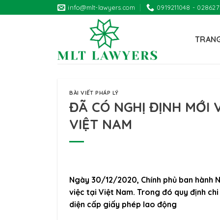
Skip
info@mlt-lawyers.com
0919211048 - 02862
to
content
TRAN
BÀI VIẾT PHÁP LÝ
ĐÃ CÓ NGHỊ ĐỊNH MỚI 
VIỆT NAM
Ngày 30/12/2020, Chính phủ ban hành N
việc tại Việt Nam. Trong đó quy định ch
diện cấp giấy phép lao động