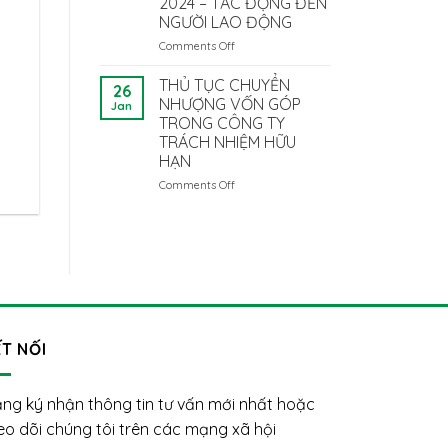
2024 – TÁC ĐỘNG ĐẾN
Để
đại
NGƯỜI LAO ĐỘNG
Tuân
diện
Thủ?
pháp
Comments Off
on
luật
NHỮNG
là
ĐIỂM
THỦ TỤC CHUYỂN
26
người
MỚI
NHƯỢNG VỐN GÓP
Jan
nước
QUAN
TRONG CÔNG TY
ngoài:
TRỌNG
TRÁCH NHIỆM HỮU
Vướng
CỦA
HẠN
mắc
LUẬT
và
BẢO
Comments Off
on
giải
HIỂM
THỦ
pháp
XÃ
TỤC
HỘI
CHUYỂN
2024
NHƯỢNG
–
VỐN
TÁC
GÓP
ĐỘNG
TRONG
ĐẾN
CÔNG
NGƯỜI
TY
T NỐI
LAO
TRÁCH
ĐỘNG
NHIỆM
HỮU
ng ký nhận thông tin tư vấn mới nhất hoặc
HẠN
eo dõi chúng tôi trên các mạng xã hội