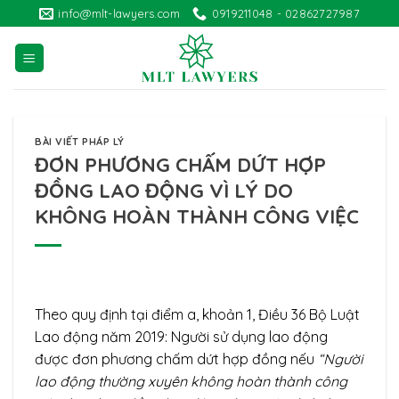
Skip
info@mlt-lawyers.com
0919211048 - 02862727987
to
content
BÀI VIẾT PHÁP LÝ
ĐƠN PHƯƠNG CHẤM DỨT HỢP
ĐỒNG LAO ĐỘNG VÌ LÝ DO
KHÔNG HOÀN THÀNH CÔNG VIỆC
Theo quy định tại điểm a, khoản 1, Điều 36 Bộ Luật
Lao động năm 2019: Người sử dụng lao động
được đơn phương chấm dứt hợp đồng nếu
“
Người
lao động thường xuyên không hoàn thành công