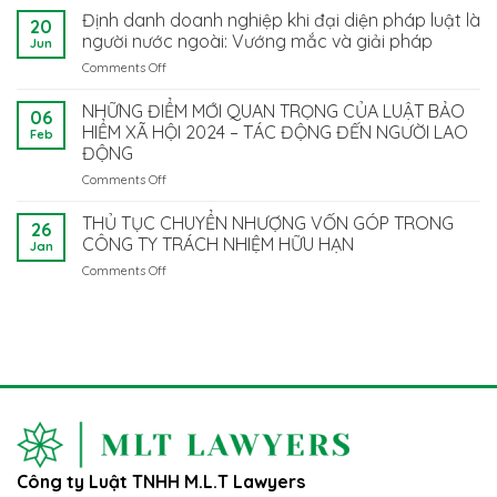
Bảo
Định danh doanh nghiệp khi đại diện pháp luật là
MỚI
20
Vệ
TRONG
người nước ngoài: Vướng mắc và giải pháp
Jun
Dữ
TRIỂN
Comments Off
on
Liệu
KHAI
Định
Cá
HỢP
danh
NHỮNG ĐIỂM MỚI QUAN TRỌNG CỦA LUẬT BẢO
Nhân
ĐỒNG
06
doanh
2025:
HIỂM XÃ HỘI 2024 – TÁC ĐỘNG ĐẾN NGƯỜI LAO
LAO
Feb
nghiệp
Doanh
ĐỘNG
ĐỘNG
khi
Nghiệp
ĐIỆN
Comments Off
on
đại
Cần
TỬ
NHỮNG
diện
Làm
TẠI
ĐIỂM
pháp
THỦ TỤC CHUYỂN NHƯỢNG VỐN GÓP TRONG
Gì
VIỆT
26
MỚI
luật
CÔNG TY TRÁCH NHIỆM HỮU HẠN
Để
NAM
Jan
QUAN
là
Tuân
Comments Off
on
TRỌNG
người
Thủ?
THỦ
CỦA
nước
TỤC
LUẬT
ngoài:
CHUYỂN
BẢO
Vướng
NHƯỢNG
HIỂM
mắc
VỐN
XÃ
và
GÓP
HỘI
giải
TRONG
2024
pháp
CÔNG
–
TY
TÁC
TRÁCH
ĐỘNG
Công ty Luật TNHH M.L.T Lawyers
NHIỆM
ĐẾN