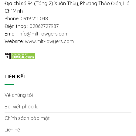
HỮU
NGƯỜI
Địa chỉ số 94 (Tầng 2) Xuân Thủy, Phường Thảo Điền, Hồ
HẠN
LAO
Chí Minh
ĐỘNG
Phone:
0919 211 048
Điện thoại:
02862727987
Email:
info@mlt-lawyers.com
Website:
www.mlt-lawyers.com
LIÊN KẾT
Về chúng tôi
Bài viết pháp lý
Chính sách bảo mật
Liên hệ