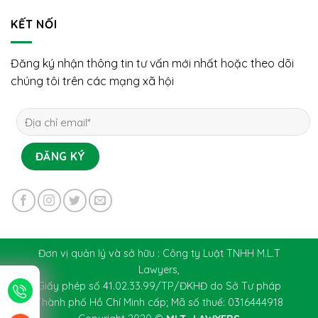
KẾT NỐI
Đăng ký nhận thông tin tư vấn mới nhất hoặc theo dõi
chúng tôi trên các mạng xã hội
Đơn vị quản lý và sở hữu : Công ty Luật TNHH M.L.T
Lawyers,
Giấy phép số 41.02.33.99/TP/ĐKHĐ do Sở Tư pháp
Thành phố Hồ Chí Minh cấp; Mã số thuế: 0316444918