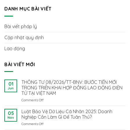
DANH MỤC BÀI VIẾT
Bài viết pháp lý
Cập nhật quy định
Lao động
BÀI VIẾT MỚI
THÔNG TƯ 08/2026/TT-BNV: BƯỚC TIẾN MỚI
01
TRONG TRIỂN KHAI HỢP ĐỒNG LAO ĐỘNG ĐIỆN
Jun
TỬ TẠI VIỆT NAM
Comments Off
on
THÔNG
TƯ
Luật Bảo Vệ Dữ Liệu Cá Nhân 2025: Doanh
05
08/2026/TT-
Nghiệp Cần Làm Gì Để Tuân Thủ?
Nov
BNV:
Comments Off
on
BƯỚC
Luật
TIẾN