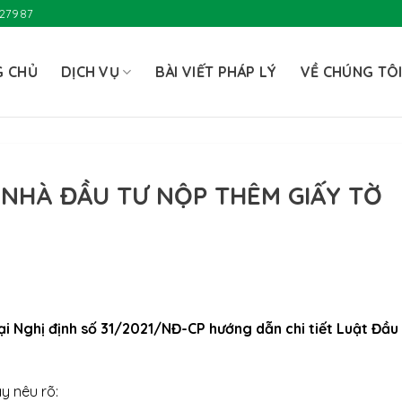
727987
G CHỦ
DỊCH VỤ
BÀI VIẾT PHÁP LÝ
VỀ CHÚNG TÔ
NHÀ ĐẦU TƯ NỘP THÊM GIẤY TỜ
ại Nghị định số 31/2021/NĐ-CP hướng dẫn chi tiết Luật Đầu
y nêu rõ: