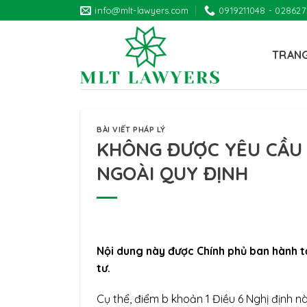
Skip
info@mlt-lawyers.com
0919211048 - 02862
to
content
TRAN
BÀI VIẾT PHÁP LÝ
KHÔNG ĐƯỢC YÊU CẦU 
NGOÀI QUY ĐỊNH
Nội dung này được Chính phủ ban hành t
tư.
Cụ thể, điểm b khoản 1 Điều 6 Nghị định nà