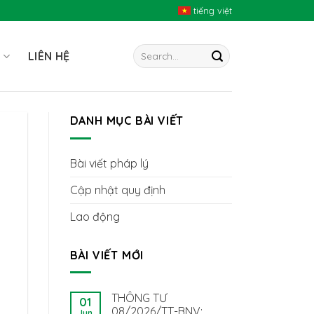
tiếng việt
I
LIÊN HỆ
DANH MỤC BÀI VIẾT
Bài viết pháp lý
Cập nhật quy định
Lao động
BÀI VIẾT MỚI
THÔNG TƯ
01
08/2026/TT-BNV:
Jun