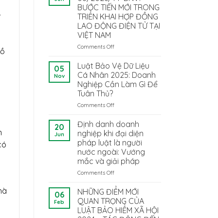
BƯỚC TIẾN MỚI TRONG
TRIỂN KHAI HỢP ĐỒNG
LAO ĐỘNG ĐIỆN TỬ TẠI
VIỆT NAM
Comments Off
on
hồ
THÔNG
TƯ
Luật Bảo Vệ Dữ Liệu
05
08/2026/TT-
Cá Nhân 2025: Doanh
Nov
BNV:
Nghiệp Cần Làm Gì Để
BƯỚC
Tuân Thủ?
TIẾN
MỚI
Comments Off
on
TRONG
Luật
TRIỂN
Bảo
Định danh doanh
20
KHAI
Vệ
m
nghiệp khi đại diện
Jun
HỢP
Dữ
pháp luật là người
có
ĐỒNG
Liệu
nước ngoài: Vướng
LAO
Cá
mắc và giải pháp
ĐỘNG
Nhân
ĐIỆN
2025:
Comments Off
on
TỬ
Doanh
Định
TẠI
Nghiệp
danh
hà
NHỮNG ĐIỂM MỚI
06
VIỆT
Cần
doanh
QUAN TRỌNG CỦA
Feb
NAM
Làm
nghiệp
LUẬT BẢO HIỂM XÃ HỘI
Gì
khi