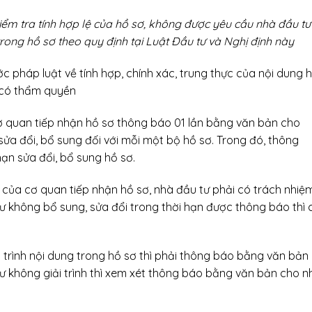
iểm tra tính hợp lệ của hồ sơ, không được yêu cầu nhà đầu tư
rong hồ sơ theo quy định tại Luật Đầu tư và Nghị định này
ớc pháp luật về tính hợp, chính xác, trung thực của nội dung 
 có thẩm quyền
cơ quan tiếp nhận hồ sơ thông báo 01 lần bằng văn bản cho
sửa đổi, bổ sung đối với mỗi một bộ hồ sơ. Trong đó, thông
hạn sửa đổi, bổ sung hồ sơ.
o của cơ quan tiếp nhận hồ sơ, nhà đầu tư phải có trách nhiệ
ư không bổ sung, sửa đổi trong thời hạn được thông báo thì 
i trình nội dung trong hồ sơ thì phải thông báo bằng văn bản
u tư không giải trình thì xem xét thông báo bằng văn bản cho n