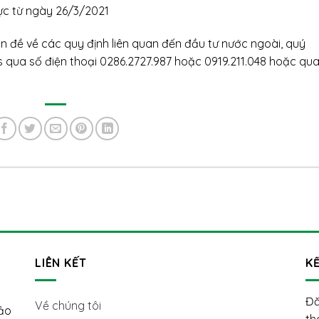
ực từ ngày 26/3/2021
 đề về các quy định liên quan đến đầu tư nước ngoài, quý
s qua số điện thoại 0286.2727.987 hoặc 0919.211.048 hoặc qu
LIÊN KẾT
KẾ
Đă
Về chúng tôi
hảo