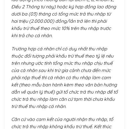
Điều 2 Thông tư này) hoặc ký hợp đồng lao động
dưới ba (03) tháng có tổng mức trả thu nhập từ
hai triệu (2.000.000) đồng/lần trở lên thì phải
khấu trừ thuế theo mức 10% trên thu nhập trước
khi trả cho cá nhân.
Trường hợp cá nhân chỉ có duy nhất thu nhập
thuộc đối tượng phải khấu trừ thuế theo tỷ lệ nêu
trên nhưng ước tính tổng mức thu nhập chịu thuế
của cá nhân sau khi trừ gia cảnh chưa đến mức
phải nộp thuế thì cá nhân có thu nhập làm cam
kết (theo
m
ẫu
ban hành kèm theo văn bản hướng
dẫn về quản lý thuế
) gửi tổ chức trả thu nhập để tổ
chức trả thu nhập làm căn cứ tạm thời chưa khấu
trừ thuế
thu nhập cá nhân
.
Căn cứ vào cam kết của người nhận thu nhập, tổ
chức trả thu nhập không khấu trừ thuế. Kết thúc