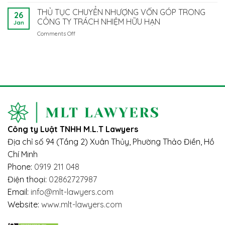
NHỮNG
diện
Làm
TẠI
ĐIỂM
pháp
THỦ TỤC CHUYỂN NHƯỢNG VỐN GÓP TRONG
Gì
VIỆT
26
MỚI
luật
CÔNG TY TRÁCH NHIỆM HỮU HẠN
Để
NAM
Jan
QUAN
là
Tuân
Comments Off
on
TRỌNG
người
Thủ?
THỦ
CỦA
nước
TỤC
LUẬT
ngoài:
CHUYỂN
BẢO
Vướng
NHƯỢNG
HIỂM
mắc
VỐN
XÃ
và
GÓP
HỘI
giải
TRONG
2024
pháp
CÔNG
–
TY
TÁC
TRÁCH
ĐỘNG
Công ty Luật TNHH M.L.T Lawyers
NHIỆM
ĐẾN
HỮU
NGƯỜI
Địa chỉ số 94 (Tầng 2) Xuân Thủy, Phường Thảo Điền, Hồ
HẠN
LAO
Chí Minh
ĐỘNG
Phone:
0919 211 048
Điện thoại:
02862727987
Email:
info@mlt-lawyers.com
Website:
www.mlt-lawyers.com