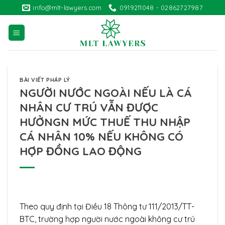
Skip
info@mlt-lawyers.com
0919211048 - 02862727987
to
content
BÀI VIẾT PHÁP LÝ
NGƯỜI NƯỚC NGOÀI NẾU LÀ CÁ
NHÂN CƯ TRÚ VẪN ĐƯỢC
HƯỞNGN MỨC THUẾ THU NHẬP
CÁ NHÂN 10% NẾU KHÔNG CÓ
HỢP ĐỒNG LAO ĐỘNG
Theo quy định tại Điều 18 Thông tư 111/2013/TT-
BTC, trường hợp người nước ngoài không cư trú