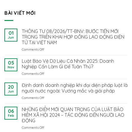
BÀI VIẾT MỚI
THÔNG TƯ 08/2026/TT-BNV: BƯỚC TIẾN MỚI
01
TRONG TRIỂN KHAI HỢP ĐỒNG LAO ĐỘNG ĐIỆN
Jun
TỬ TẠI VIỆT NAM
Comments Off
on
THÔNG
TƯ
Luật Bảo Vệ Dữ Liệu Cá Nhân 2025: Doanh
05
08/2026/TT-
Nghiệp Cần Làm Gì Để Tuân Thủ?
Nov
BNV:
Comments Off
on
BƯỚC
Luật
TIẾN
Bảo
Định danh doanh nghiệp khi đại diện pháp luật là
MỚI
20
Vệ
TRONG
người nước ngoài: Vướng mắc và giải pháp
Jun
Dữ
TRIỂN
Comments Off
on
Liệu
KHAI
Định
Cá
HỢP
danh
NHỮNG ĐIỂM MỚI QUAN TRỌNG CỦA LUẬT BẢO
Nhân
ĐỒNG
06
doanh
2025:
HIỂM XÃ HỘI 2024 – TÁC ĐỘNG ĐẾN NGƯỜI LAO
LAO
Feb
nghiệp
Doanh
ĐỘNG
ĐỘNG
khi
Nghiệp
ĐIỆN
Comments Off
on
đại
Cần
TỬ