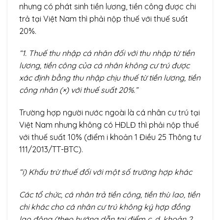
nhưng có phát sinh tiền lương, tiền công được chi
trả tại Việt Nam thì phải nộp thuế với thuế suất
20%.
“1.
Thuế thu nhập cá nhân đối với thu nhập từ tiền
lương, tiền công của cá nhân không cư trú được
xác định bằng thu nhập chịu thuế từ tiền lương, tiền
công nhân (×) với thuế suất 20%.”
Trường hợp người nước ngoài là cá nhân cư trú tại
Việt Nam nhưng không có HĐLĐ thì phải nộp thuế
với thuế suất 10% (điểm i khoản 1 Điều 25 Thông tư
111/2013/TT-BTC).
“i) Khấu trừ thuế đối với một số trường hợp khác
Các tổ chức, cá nhân trả
tiền
công, tiền thù lao, tiền
chi khác cho cá nhân cư trú không ký hợp đồng
lao động (theo hướng dẫn tại điểm c, d, khoản 2,