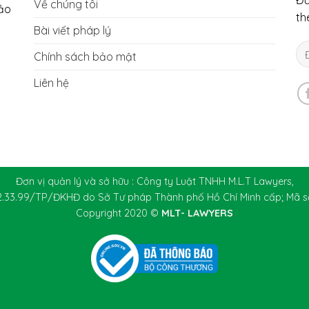
Đă
Về chúng tôi
hảo
th
Bài viết pháp lý
Chính sách bảo mật
Liên hệ
Đơn vị quản lý và sở hữu : Công ty Luật TNHH M.L.T Lawyers,
2.33.99/TP/ĐKHĐ do Sở Tư pháp Thành phố Hồ Chí Minh cấp; Mã s
Copyright 2020 ©
MLT- LAWYERS