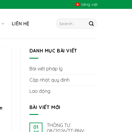
tiếng việt
I
LIÊN HỆ
DANH MỤC BÀI VIẾT
Bài viết pháp lý
Cập nhật quy định
Lao động
BÀI VIẾT MỚI
n
THÔNG TƯ
01
08/2026/TT-BNV:
Jun