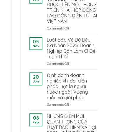
BƯỚC TIẾN MỚI TRONG
TRIỂN KHAI HỢP ĐỒNG
LAO ĐỘNG ĐIỆN TỬ TẠI
VIỆT NAM
ý
Comments Off
on
THÔNG
TƯ
Luật Bảo Vệ Dữ Liệu
05
08/2026/TT-
Cá Nhân 2025: Doanh
Nov
BNV:
Nghiệp Cần Làm Gì Để
BƯỚC
Tuân Thủ?
TIẾN
MỚI
Comments Off
on
TRONG
Luật
TRIỂN
Bảo
Định danh doanh
20
KHAI
Vệ
nghiệp khi đại diện
Jun
HỢP
Dữ
pháp luật là người
ĐỒNG
Liệu
nước ngoài: Vướng
LAO
Cá
mắc và giải pháp
ĐỘNG
Nhân
ĐIỆN
2025:
Comments Off
on
TỬ
Doanh
Định
TẠI
Nghiệp
danh
NHỮNG ĐIỂM MỚI
06
VIỆT
Cần
doanh
QUAN TRỌNG CỦA
Feb
NAM
Làm
nghiệp
LUẬT BẢO HIỂM XÃ HỘI
Gì
khi