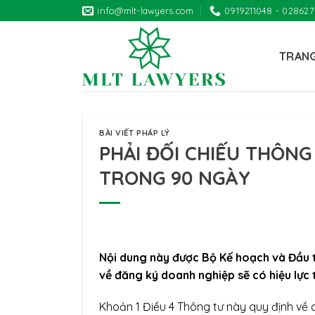
Skip
info@mlt-lawyers.com
0919211048 - 02862
to
content
TRAN
BÀI VIẾT PHÁP LÝ
PHẢI ĐỐI CHIẾU THÔNG
TRONG 90 NGÀY
Nội dung này được Bộ Kế hoạch và Đầu 
về đăng ký doanh nghiệp sẽ có hiệu lực 
Khoản 1 Điều 4 Thông tư này quy định về 