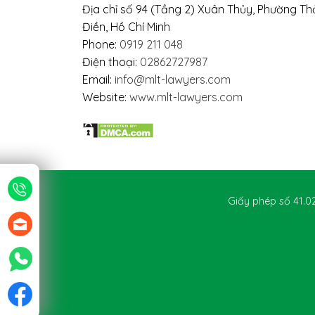
Địa chỉ số 94 (Tầng 2) Xuân Thủy, Phường T
Điền, Hồ Chí Minh
Phone:
0919 211 048
Điện thoại:
02862727987
Email:
info@mlt-lawyers.com
Website:
www.mlt-lawyers.com
Giấy phép số 41.0