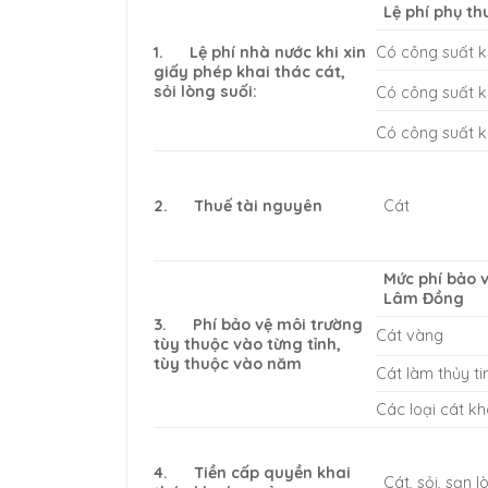
Lệ phí phụ t
Có công suất k
1.
Lệ phí nhà nước khi xin
giấy phép khai thác cát,
sỏi lòng suối:
Có công suất k
Có công suất k
2.
Thuế tài nguyên
Cát
Mức phí bảo 
Lâm Đồng
3.
Phí bảo vệ môi trường
Cát vàng
tùy thuộc vào từng tỉnh,
tùy thuộc vào năm
Cát làm thủy ti
Các loại cát k
4.
Tiền cấp quyền khai
Cát, sỏi, sạn l