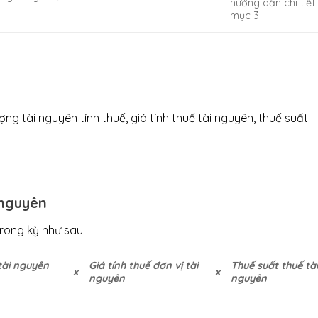
hướng dẫn chi tiết
mục 3
ng tài nguyên tính thuế, giá tính thuế tài nguyên, thuế suất
 nguyên
trong kỳ như sau:
tài nguyên
Giá tính thuế đơn vị tài
Thuế suất thuế tà
x
x
nguyên
nguyên