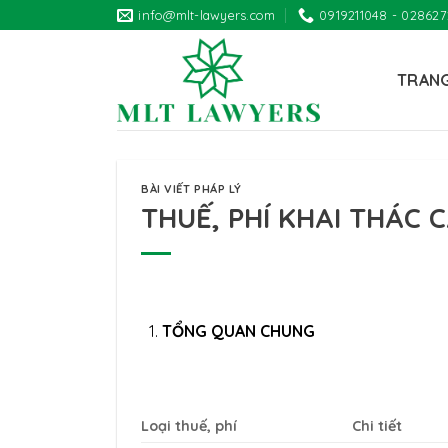
Skip
info@mlt-lawyers.com
0919211048 - 02862
to
content
TRAN
BÀI VIẾT PHÁP LÝ
THUẾ, PHÍ KHAI THÁC 
TỔNG QUAN CHUNG
Loại thuế, phí
Chi tiết