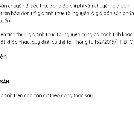
n chuyển đi tiêu thụ, trong đó chi phí vận chuyển, giá bán
trên hóa đơn thì giá tính thuế tài nguyên là giá bán sản phẩ
uyển.
ên tính thuế, giá tính thuế tài nguyên cũng có cách tính khác
chất khác nhau, quy định cụ thể tại Thông tư 152/2015/TT-BTC.
yên
 SẢN
 tính trên các căn cứ theo công thức sau: