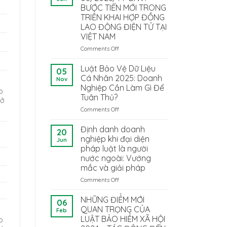
BƯỚC TIẾN MỚI TRONG
TRIỂN KHAI HỢP ĐỒNG
LAO ĐỘNG ĐIỆN TỬ TẠI
VIỆT NAM
Comments Off
on
THÔNG
TƯ
Luật Bảo Vệ Dữ Liệu
05
08/2026/TT-
Cá Nhân 2025: Doanh
Nov
BNV:
Nghiệp Cần Làm Gì Để
o
BƯỚC
Tuân Thủ?
 ở
TIẾN
MỚI
Comments Off
on
TRONG
Luật
TRIỂN
Bảo
Định danh doanh
20
KHAI
Vệ
nghiệp khi đại diện
Jun
HỢP
Dữ
pháp luật là người
ĐỒNG
Liệu
nước ngoài: Vướng
LAO
Cá
mắc và giải pháp
ĐỘNG
Nhân
ĐIỆN
2025:
Comments Off
on
TỬ
Doanh
Định
TẠI
Nghiệp
danh
NHỮNG ĐIỂM MỚI
06
VIỆT
Cần
doanh
QUAN TRỌNG CỦA
Feb
NAM
Làm
nghiệp
LUẬT BẢO HIỂM XÃ HỘI
o
Gì
khi