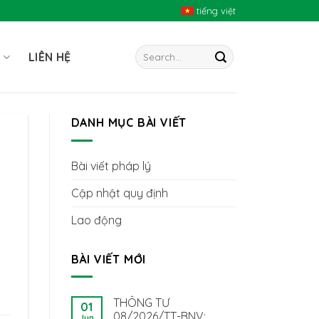
tiếng việt
I
LIÊN HỆ
DANH MỤC BÀI VIẾT
Bài viết pháp lý
Cập nhật quy định
Lao động
BÀI VIẾT MỚI
THÔNG TƯ
01
08/2026/TT-BNV:
Jun