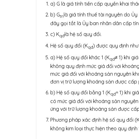
a) G là giá tính tiền cấp quyền khai thá
b) G
là giá tính thuế tài nguyên do Ủ
tn
đây gọi tắt là Ủy ban nhân dân cấp tỉn
c) K
là hệ số quy đổi.
qđ
Hệ số quy đổi (K
) được quy định như
qđ
a) Hệ số quy đổi khác 1 (K
≠ 1) khi g
qđ
không quy định mức giá đối với khoán
mức giá đối với khoáng sản nguyên khai
đơn vị trữ lượng khoáng sản được cấp
b) Hệ số quy đổi bằng 1 (K
= 1) khi g
qđ
có mức giá đối với khoáng sản nguyên
ứng với trữ lượng khoáng sản được cấp 
Phương pháp xác định hệ số quy đổi (
không kim loại thực hiện theo quy định 