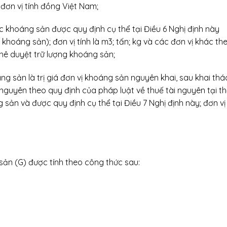
đơn vị tính đồng Việt Nam;
ác khoáng sản được quy định cụ thể tại Điều 6 Nghị định này
khoáng sản); đơn vị tính là m3; tấn; kg và các đơn vị khác th
ê duyệt trữ lượng khoáng sản;
ng sản là trị giá đơn vị khoáng sản nguyên khai, sau khai thá
 nguyên theo quy định của pháp luật về thuế tài nguyên tại th
 sản và được quy định cụ thể tại Điều 7 Nghị định này; đơn vị
sản (G) được tính theo công thức sau: