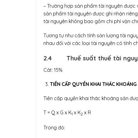
– Trường hợp sản phẩm tài nguyên được vậ
sản phẩm tài nguyên được ghi nhận riêng 
tài nguyên không bao gồm chi phí vận ch
Tương tự như cách tính sản lượng tài nguy
nhau đối với các loại tài nguyên có tính 
2.4
Thuế suất thuế tài ngu
Cát: 15%
TIỀN CẤP QUYỀN KHAI THÁC KHOÁNG
Tiền cấp quyền khai thác khoáng sản được
T = Q x G x K
x K
x R
1
2
Trong đó: