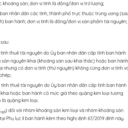
c khoáng sản; đơn vị tính là đồng/đơn vị trữ lượng;
y ban nhân dân các tỉnh, thành phố trực thuộc trung ương (sa
h) ban hành; đơn vị tính là đồng/đơn vị sản phẩm tài nguyên;
 sau:
iá tính thuế tài nguyên do Ủy ban nhân dân cấp tỉnh ban hành
g sản nguyên khai (khoáng sản sau khai thác) hoặc ban hành
 nhưng có đơn vị tính (thứ nguyên) không cùng đơn vị tính vớ
 phép;
iá tính thuế tài nguyên do Ủy ban nhân dân cấp tỉnh ban hành
 khai hoặc ban hành có mức giá theo quặng kim loại tương
là quặng kim loại.
K
) đối với nhóm khoáng sản kim loại và nhóm khoáng sản
qđ
tại Phụ lục II ban hành kèm theo Nghị định 67/2019 đính này.