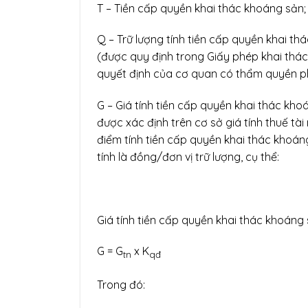
T – Tiền cấp quyền khai thác khoáng sản; 
Q – Trữ lượng tính tiền cấp quyền khai th
(được quy định trong Giấy phép khai thác 
quyết định của cơ quan có thẩm quyền ph
G – Giá tính tiền cấp quyền khai thác khoá
được xác định trên cơ sở giá tính thuế tài
điểm tính tiền cấp quyền khai thác khoáng
tính là đồng/đơn vị trữ lượng, cụ thể:
Giá tính tiền cấp quyền khai thác khoáng 
G = G
x K
tn
qđ
Trong đó: