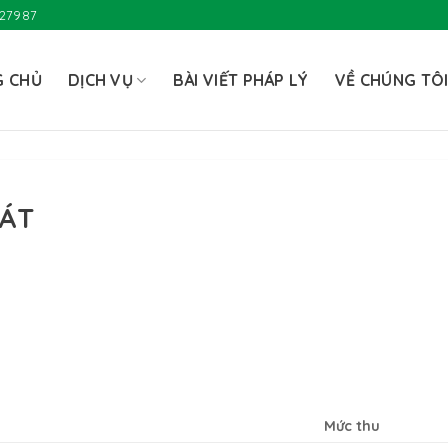
727987
G CHỦ
DỊCH VỤ
BÀI VIẾT PHÁP LÝ
VỀ CHÚNG TÔ
CÁT
Mức thu