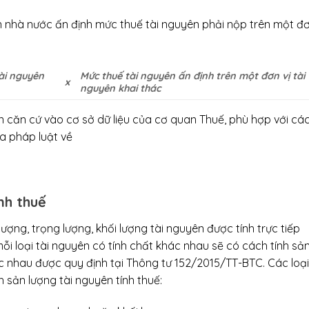
 nhà nước ấn định mức thuế tài nguyên phải nộp trên một đ
ài nguyên
Mức thuế tài nguyên ấn định trên một đơn vị tài
x
nguyên khai thác
n căn cứ vào cơ sở dữ liệu của cơ quan Thuế, phù hợp với cá
ủa pháp luật về
nh thuế
lượng, trọng lượng, khối lượng tài nguyên được tính trực tiếp
mỗi loại tài nguyên có tính chất khác nhau sẽ có cách tính sả
ác nhau được quy định tại Thông tư 152/2015/TT-BTC. Các loại
 sản lượng tài nguyên tính thuế: