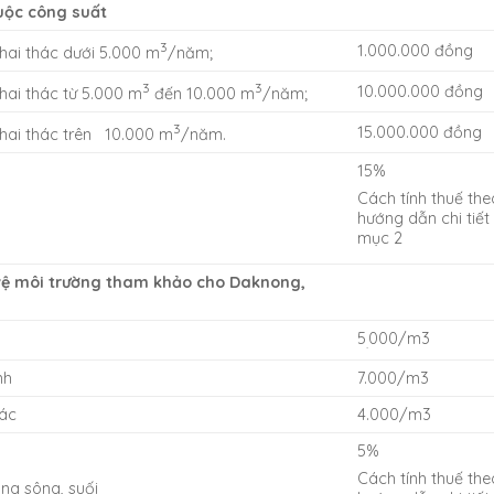
huộc công suất
3
1.000.000 đồng
hai thác dưới 5.000 m
/năm;
3
3
10.000.000 đồng
hai thác từ 5.000 m
đến 10.000 m
/năm;
3
15.000.000 đồng
hai thác trên 10.000 m
/năm.
15%
Cách tính thuế the
hướng dẫn chi tiết
mục 2
vệ môi trường tham khảo cho Daknong,
5
000/m3
.
nh
7.000/m3
hác
4.000/m3
5%
Cách tính thuế the
òng sông, suối