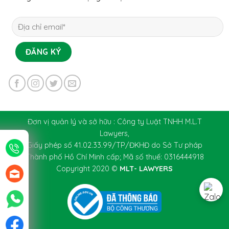
Đơn vị quản lý và sở hữu : Công ty Luật TNHH M.L.T
Lawyers,
Giấy phép số 41.02.33.99/TP/ĐKHĐ do Sở Tư pháp
Thành phố Hồ Chí Minh cấp; Mã số thuế: 0316444918
Copyright 2020 ©
MLT- LAWYERS