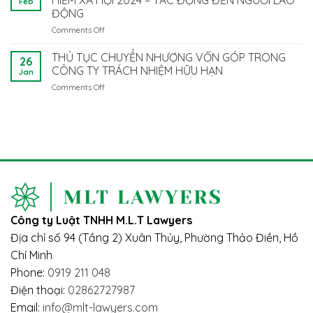
Feb
nghiệp
Doanh
ĐỘNG
ĐỘNG
khi
Nghiệp
ĐIỆN
Comments Off
on
đại
Cần
TỬ
NHỮNG
diện
Làm
TẠI
ĐIỂM
pháp
THỦ TỤC CHUYỂN NHƯỢNG VỐN GÓP TRONG
Gì
VIỆT
26
MỚI
luật
CÔNG TY TRÁCH NHIỆM HỮU HẠN
Để
NAM
Jan
QUAN
là
Tuân
Comments Off
on
TRỌNG
người
Thủ?
THỦ
CỦA
nước
TỤC
LUẬT
ngoài:
CHUYỂN
BẢO
Vướng
NHƯỢNG
HIỂM
mắc
VỐN
XÃ
và
GÓP
HỘI
giải
TRONG
2024
pháp
CÔNG
–
TY
TÁC
TRÁCH
ĐỘNG
Công ty Luật TNHH M.L.T Lawyers
NHIỆM
ĐẾN
HỮU
NGƯỜI
Địa chỉ số 94 (Tầng 2) Xuân Thủy, Phường Thảo Điền, Hồ
HẠN
LAO
Chí Minh
ĐỘNG
Phone:
0919 211 048
Điện thoại:
02862727987
Email:
info@mlt-lawyers.com