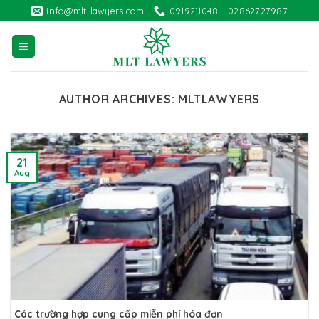
Skip
info@mlt-lawyers.com
0919211048 - 02862727987
to
content
AUTHOR ARCHIVES:
MLTLAWYERS
21
Aug
Các trường hợp cung cấp miễn phí hóa đơn