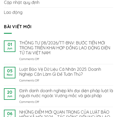
Cập nhật quy định
Lao động
BÀI VIẾT MỚI
THÔNG TƯ 08/2026/TT-BNV: BƯỚC TIẾN MỚI
01
TRONG TRIỂN KHAI HỢP ĐỒNG LAO ĐỘNG ĐIỆN
Jun
TỬ TẠI VIỆT NAM
Comments Off
on
THÔNG
TƯ
Luật Bảo Vệ Dữ Liệu Cá Nhân 2025: Doanh
05
08/2026/TT-
Nghiệp Cần Làm Gì Để Tuân Thủ?
Nov
BNV:
Comments Off
on
BƯỚC
Luật
TIẾN
Bảo
Định danh doanh nghiệp khi đại diện pháp luật là
MỚI
20
Vệ
TRONG
người nước ngoài: Vướng mắc và giải pháp
Jun
Dữ
TRIỂN
Comments Off
on
Liệu
KHAI
Định
Cá
HỢP
danh
NHỮNG ĐIỂM MỚI QUAN TRỌNG CỦA LUẬT BẢO
Nhân
ĐỒNG
06
doanh
2025:
HIỂM XÃ HỘI 2024 – TÁC ĐỘNG ĐẾN NGƯỜI LAO
LAO