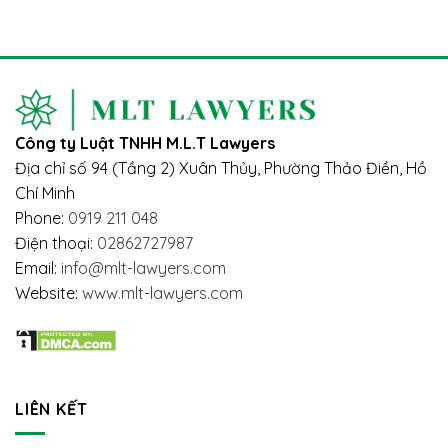
CHUYỂN
BẢO
Vướng
NHƯỢNG
HIỂM
mắc
VỐN
XÃ
và
GÓP
HỘI
giải
TRONG
2024
pháp
CÔNG
–
TY
TÁC
TRÁCH
ĐỘNG
Công ty Luật TNHH M.L.T Lawyers
NHIỆM
ĐẾN
HỮU
NGƯỜI
Địa chỉ số 94 (Tầng 2) Xuân Thủy, Phường Thảo Điền, Hồ
HẠN
LAO
Chí Minh
ĐỘNG
Phone:
0919 211 048
Điện thoại:
02862727987
Email:
info@mlt-lawyers.com
Website:
www.mlt-lawyers.com
LIÊN KẾT