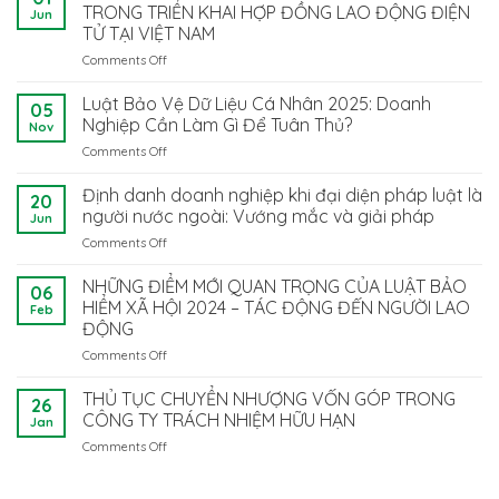
TRONG TRIỂN KHAI HỢP ĐỒNG LAO ĐỘNG ĐIỆN
Jun
TỬ TẠI VIỆT NAM
Comments Off
on
THÔNG
TƯ
Luật Bảo Vệ Dữ Liệu Cá Nhân 2025: Doanh
05
08/2026/TT-
Nghiệp Cần Làm Gì Để Tuân Thủ?
Nov
BNV:
Comments Off
on
BƯỚC
Luật
TIẾN
Bảo
Định danh doanh nghiệp khi đại diện pháp luật là
MỚI
20
Vệ
TRONG
người nước ngoài: Vướng mắc và giải pháp
Jun
Dữ
TRIỂN
Comments Off
on
Liệu
KHAI
Định
Cá
HỢP
danh
NHỮNG ĐIỂM MỚI QUAN TRỌNG CỦA LUẬT BẢO
Nhân
ĐỒNG
06
doanh
2025:
HIỂM XÃ HỘI 2024 – TÁC ĐỘNG ĐẾN NGƯỜI LAO
LAO
Feb
nghiệp
Doanh
ĐỘNG
ĐỘNG
khi
Nghiệp
ĐIỆN
Comments Off
on
đại
Cần
TỬ
NHỮNG
diện
Làm
TẠI
ĐIỂM
pháp
THỦ TỤC CHUYỂN NHƯỢNG VỐN GÓP TRONG
Gì
VIỆT
26
MỚI
luật
CÔNG TY TRÁCH NHIỆM HỮU HẠN
Để
NAM
Jan
QUAN
là
Tuân
Comments Off
on
TRỌNG
người
Thủ?
THỦ
CỦA
nước
TỤC
LUẬT
ngoài: