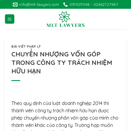
Skip
info@mlt-lawyers.com
0919211048 - 02862727987
to
content
BÀI VIẾT PHÁP LÝ
CHUYỂN NHƯỢNG VỐN GÓP
TRONG CÔNG TY TRÁCH NHIỆM
HỮU HẠN
Theo quy định của luật doanh nghiệp 2014 thì
thành viên công ty trách nhiệm hữu hạn được
phép chuyển nhượng phần vốn góp của mình cho
thành viên khác của công ty. Trường hợp muốn