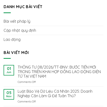
DANH MỤC BÀI VIẾT
Bài viết pháp lý
Cập nhật quy định
Lao động
BÀI VIẾT MỚI
THÔNG TƯ 08/2026/TT-BNV: BƯỚC TIẾN MỚI
01
TRONG TRIỂN KHAI HỢP ĐỒNG LAO ĐỘNG ĐIỆN
Jun
TỬ TẠI VIỆT NAM
Comments Off
on
THÔNG
TƯ
Luật Bảo Vệ Dữ Liệu Cá Nhân 2025: Doanh
05
08/2026/TT-
Nghiệp Cần Làm Gì Để Tuân Thủ?
Nov
BNV:
Comments Off
on
BƯỚC
Luật
TIẾN