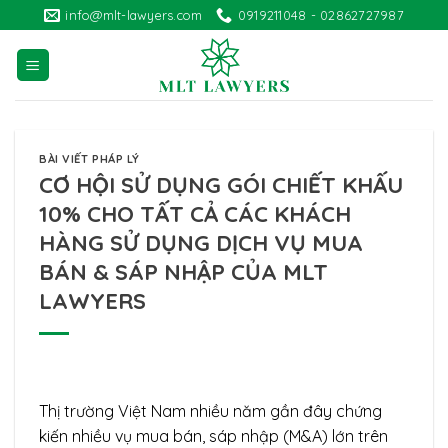
Skip
info@mlt-lawyers.com
0919211048 - 02862727987
to
content
BÀI VIẾT PHÁP LÝ
CƠ HỘI SỬ DỤNG GÓI CHIẾT KHẤU
10% CHO TẤT CẢ CÁC KHÁCH
HÀNG SỬ DỤNG DỊCH VỤ MUA
BÁN & SÁP NHẬP CỦA MLT
LAWYERS
Thị trường Việt Nam nhiều năm gần đây chứng
kiến nhiều vụ mua bán, sáp nhập (M&A) lớn trên