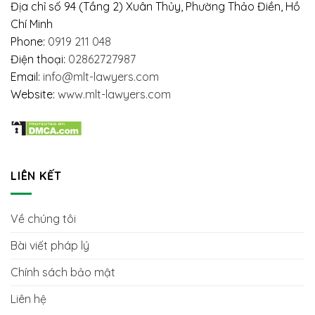
NGƯỜI
Địa chỉ số 94 (Tầng 2) Xuân Thủy, Phường Thảo Điền, Hồ
HẠN
LAO
Chí Minh
ĐỘNG
Phone:
0919 211 048
Điện thoại:
02862727987
Email:
info@mlt-lawyers.com
Website:
www.mlt-lawyers.com
LIÊN KẾT
Về chúng tôi
Bài viết pháp lý
Chính sách bảo mật
Liên hệ