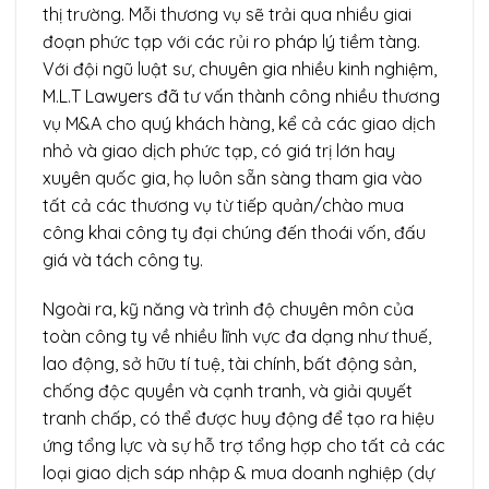
thị trường. Mỗi thương vụ sẽ trải qua nhiều giai
đoạn phức tạp với các rủi ro pháp lý tiềm tàng.
Với đội ngũ luật sư, chuyên gia nhiều kinh nghiệm,
M.L.T Lawyers đã tư vấn thành công nhiều thương
vụ M&A cho quý khách hàng, kể cả các giao dịch
nhỏ và giao dịch phức tạp, có giá trị lớn hay
xuyên quốc gia, họ luôn sẵn sàng tham gia vào
tất cả các thương vụ từ tiếp quản/chào mua
công khai công ty đại chúng đến thoái vốn, đấu
giá và tách công ty.
Ngoài ra, kỹ năng và trình độ chuyên môn của
toàn công ty về nhiều lĩnh vực đa dạng như thuế,
lao động, sở hữu tí tuệ, tài chính, bất động sản,
chống độc quyền và cạnh tranh, và giải quyết
tranh chấp, có thể được huy động để tạo ra hiệu
ứng tổng lực và sự hỗ trợ tổng hợp cho tất cả các
loại giao dịch sáp nhập & mua doanh nghiệp (dự