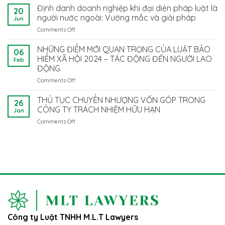
Bảo
Định danh doanh nghiệp khi đại diện pháp luật là
MỚI
20
Vệ
TRONG
người nước ngoài: Vướng mắc và giải pháp
Jun
Dữ
TRIỂN
Comments Off
on
Liệu
KHAI
Định
Cá
HỢP
danh
NHỮNG ĐIỂM MỚI QUAN TRỌNG CỦA LUẬT BẢO
Nhân
ĐỒNG
06
doanh
2025:
HIỂM XÃ HỘI 2024 – TÁC ĐỘNG ĐẾN NGƯỜI LAO
LAO
Feb
nghiệp
Doanh
ĐỘNG
ĐỘNG
khi
Nghiệp
ĐIỆN
Comments Off
on
đại
Cần
TỬ
NHỮNG
diện
Làm
TẠI
ĐIỂM
pháp
THỦ TỤC CHUYỂN NHƯỢNG VỐN GÓP TRONG
Gì
VIỆT
26
MỚI
luật
CÔNG TY TRÁCH NHIỆM HỮU HẠN
Để
NAM
Jan
QUAN
là
Tuân
Comments Off
on
TRỌNG
người
Thủ?
THỦ
CỦA
nước
TỤC
LUẬT
ngoài:
CHUYỂN
BẢO
Vướng
NHƯỢNG
HIỂM
mắc
VỐN
XÃ
và
GÓP
HỘI
giải
TRONG
2024
pháp
CÔNG
–
TY
TÁC
TRÁCH
ĐỘNG
Công ty Luật TNHH M.L.T Lawyers
NHIỆM
ĐẾN
HỮU