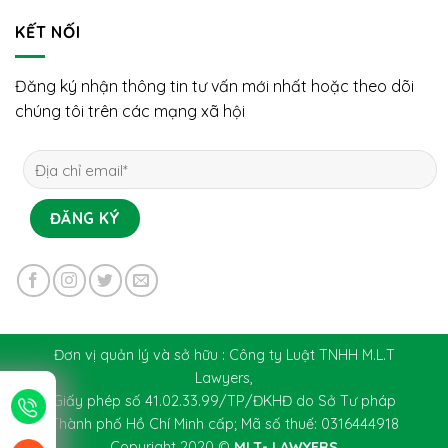
KẾT NỐI
Đăng ký nhận thông tin tư vấn mới nhất hoặc theo dõi
chúng tôi trên các mạng xã hội
Đơn vị quản lý và sở hữu : Công ty Luật TNHH M.L.T
Lawyers,
Giấy phép số 41.02.33.99/TP/ĐKHĐ do Sở Tư pháp
Thành phố Hồ Chí Minh cấp; Mã số thuế: 0316444918
Copyright 2020 ©
MLT- LAWYERS