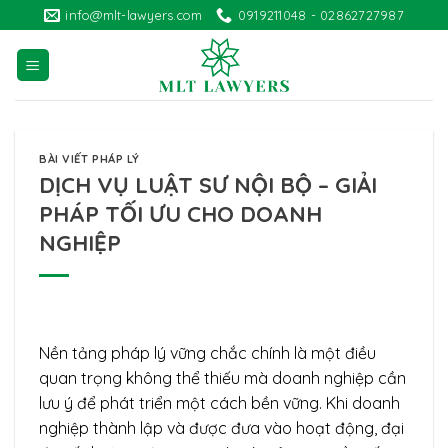
Skip
info@mlt-lawyers.com
0919211048 - 02862727987
to
content
BÀI VIẾT PHÁP LÝ
DỊCH VỤ LUẬT SƯ NỘI BỘ – GIẢI
PHÁP TỐI ƯU CHO DOANH
NGHIỆP
Nền tảng pháp lý vững chắc chính là một điều
quan trọng không thể thiếu mà doanh nghiệp cần
lưu ý để phát triển một cách bền vững. Khi doanh
nghiệp thành lập và được đưa vào hoạt động, đại