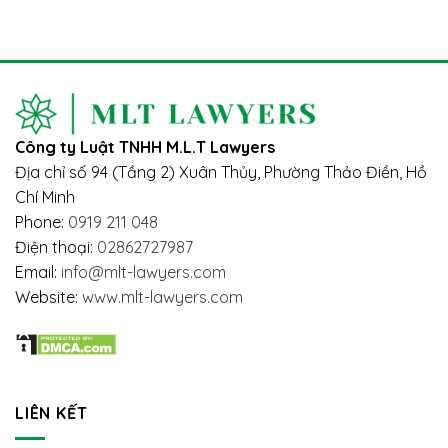
CHUYỂN
BẢO
Vướng
NHƯỢNG
HIỂM
mắc
VỐN
XÃ
và
GÓP
HỘI
giải
TRONG
2024
pháp
CÔNG
–
TY
TÁC
TRÁCH
ĐỘNG
Công ty Luật TNHH M.L.T Lawyers
NHIỆM
ĐẾN
HỮU
NGƯỜI
Địa chỉ số 94 (Tầng 2) Xuân Thủy, Phường Thảo Điền, Hồ
HẠN
LAO
Chí Minh
ĐỘNG
Phone:
0919 211 048
Điện thoại:
02862727987
Email:
info@mlt-lawyers.com
Website:
www.mlt-lawyers.com
LIÊN KẾT