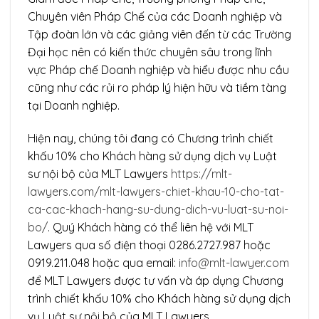
Chuyên viên Pháp Chế của các Doanh nghiệp và
Tập đoàn lớn và các giảng viên đến từ các Trường
Đại học nên có kiến thức chuyên sâu trong lĩnh
vực Pháp chế Doanh nghiệp và hiểu được nhu cầu
cũng như các rủi ro pháp lý hiện hữu và tiềm tàng
tại Doanh nghiệp.
Hiện nay, chúng tôi đang có Chương trình chiết
khấu 10% cho Khách hàng sử dụng dịch vụ Luật
sư nội bộ của MLT Lawyers
https://mlt-
lawyers.com/mlt-lawyers-chiet-khau-10-cho-tat-
ca-cac-khach-hang-su-dung-dich-vu-luat-su-noi-
bo/
. Quý Khách hàng có thể liên hệ với MLT
Lawyers qua số điện thoại 0286.2727.987 hoặc
0919.211.048 hoặc qua email:
info@mlt-lawyer.com
để MLT Lawyers được tư vấn và áp dụng Chương
trình chiết khấu 10% cho Khách hàng sử dụng dịch
vụ Luật sư nội bộ của MLT Lawyers.