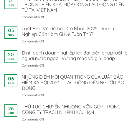
01
TRONG TRIỂN KHAI HỢP ĐỒNG LAO ĐỘNG ĐIỆN
Jun
TỬ TẠI VIỆT NAM
Comments Off
on
THÔNG
TƯ
Luật Bảo Vệ Dữ Liệu Cá Nhân 2025: Doanh
05
08/2026/TT-
Nghiệp Cần Làm Gì Để Tuân Thủ?
Nov
BNV:
Comments Off
on
BƯỚC
Luật
TIẾN
Bảo
Định danh doanh nghiệp khi đại diện pháp luật là
MỚI
20
Vệ
TRONG
người nước ngoài: Vướng mắc và giải pháp
Jun
Dữ
TRIỂN
Comments Off
on
Liệu
KHAI
Định
Cá
HỢP
danh
NHỮNG ĐIỂM MỚI QUAN TRỌNG CỦA LUẬT BẢO
Nhân
ĐỒNG
06
doanh
2025:
HIỂM XÃ HỘI 2024 – TÁC ĐỘNG ĐẾN NGƯỜI LAO
LAO
Feb
nghiệp
Doanh
ĐỘNG
ĐỘNG
khi
Nghiệp
ĐIỆN
Comments Off
on
đại
Cần
TỬ
NHỮNG
diện
Làm
TẠI
ĐIỂM
pháp
THỦ TỤC CHUYỂN NHƯỢNG VỐN GÓP TRONG
Gì
VIỆT
26
MỚI
luật
CÔNG TY TRÁCH NHIỆM HỮU HẠN
Để
NAM
Jan
QUAN
là
Tuân
Comments Off
on
TRỌNG
người
Thủ?
THỦ
CỦA
nước
TỤC
LUẬT
ngoài: