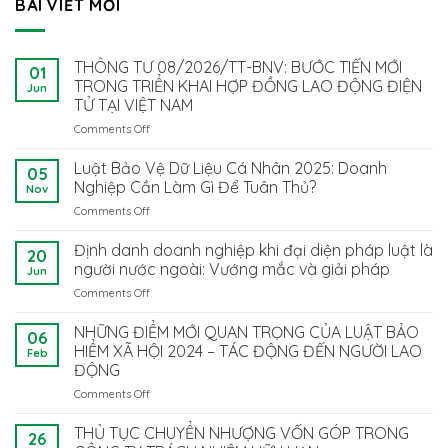
BÀI VIẾT MỚI
THÔNG TƯ 08/2026/TT-BNV: BƯỚC TIẾN MỚI
01
TRONG TRIỂN KHAI HỢP ĐỒNG LAO ĐỘNG ĐIỆN
Jun
TỬ TẠI VIỆT NAM
Comments Off
on
THÔNG
TƯ
Luật Bảo Vệ Dữ Liệu Cá Nhân 2025: Doanh
05
08/2026/TT-
Nghiệp Cần Làm Gì Để Tuân Thủ?
Nov
BNV:
Comments Off
on
BƯỚC
Luật
TIẾN
Bảo
Định danh doanh nghiệp khi đại diện pháp luật là
MỚI
20
Vệ
TRONG
người nước ngoài: Vướng mắc và giải pháp
Jun
Dữ
TRIỂN
Comments Off
on
Liệu
KHAI
Định
Cá
HỢP
danh
NHỮNG ĐIỂM MỚI QUAN TRỌNG CỦA LUẬT BẢO
Nhân
ĐỒNG
06
doanh
2025:
HIỂM XÃ HỘI 2024 – TÁC ĐỘNG ĐẾN NGƯỜI LAO
LAO
Feb
nghiệp
Doanh
ĐỘNG
ĐỘNG
khi
Nghiệp
ĐIỆN
Comments Off
on
đại
Cần
TỬ
NHỮNG
diện
Làm
TẠI
ĐIỂM
pháp
THỦ TỤC CHUYỂN NHƯỢNG VỐN GÓP TRONG
Gì
VIỆT
26
MỚI
luật