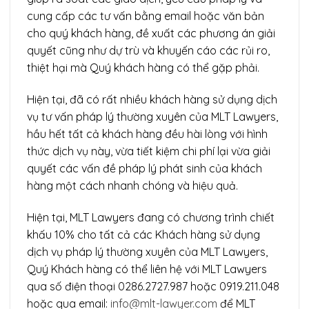
cung cấp các tư vấn bằng email hoặc văn bản
cho quý khách hàng, đề xuất các phương án giải
quyết cũng như dự trù và khuyến cáo các rủi ro,
thiệt hại mà Quý khách hàng có thể gặp phải.
Hiện tại, đã có rất nhiều khách hàng sử dụng dịch
vụ tư vấn pháp lý thường xuyên của MLT Lawyers,
hầu hết tất cả khách hàng đều hài lòng với hình
thức dịch vụ này, vừa tiết kiệm chi phí lại vừa giải
quyết các vấn đề pháp lý phát sinh của khách
hàng một cách nhanh chóng và hiệu quả.
Hiện tại, MLT Lawyers đang có chương trình chiết
khấu 10% cho tất cả các Khách hàng sử dụng
dịch vụ pháp lý thường xuyên của MLT Lawyers,
Quý Khách hàng có thể liên hệ với MLT Lawyers
qua số điện thoại 0286.2727.987 hoặc 0919.211.048
hoặc qua email:
info@mlt-lawyer.com
để MLT