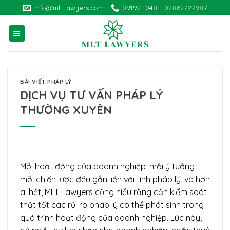
Skip
info@mlt-lawyers.com
0919211048 - 02862727987
to
content
BÀI VIẾT PHÁP LÝ
DỊCH VỤ TƯ VẤN PHÁP LÝ
THƯỜNG XUYÊN
Mỗi hoạt động của doanh nghiệp, mỗi ý tưởng,
mỗi chiến lược đều gắn liền với tính pháp lý, và hơn
ai hết, MLT Lawyers cũng hiểu rằng cần kiểm soát
thật tốt các rủi ro pháp lý có thể phát sinh trong
quá trình hoạt động của doanh nghiệp. Lúc này,