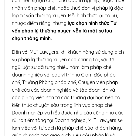
có nhiều sự lựa chọn cho doanh nghiệp, hoặc thuê
nhân viên pháp chế, hoặc thuê đơn vị pháp lý độc
lập tư vấn thường xuyên. Mỗi hình thức lại có ưu,
nhược điểm riêng, nhưng
lựa chọn hình thức Tư
vấn pháp lý thường xuyên vẫn là một sự lựa
chọn thông minh.
Đến với MLT Lawyers, khi khách hàng sử dụng dịch
vụ pháp lý thường xuyên của chúng tôi, với đội
ngũ luật sư đã từng nhiều năm làm pháp chế
doanh nghiệp với các vị trí như Giám đốc pháp
chế, Trưởng Phòng pháp chế, Chuyên viên pháp
chế của các doanh nghiệp và tập đoàn lớn và
các giảng viên đến từ các trường đại học nên có
kiến thức chuyên sâu trong lĩnh vực pháp chế
Doanh nghiệp và hiểu được nhu cầu cũng như các
rủi ro tiềm tàng tại Doanh nghiệp, MLT Lawyers sẽ
làm việc với tư cách là pháp chế của khách hàng,
giúp rà soát các giao dịch, yêu cầu pháp lý và