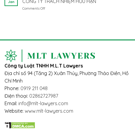
CÔNG TY TRÁCH NHIỆM HỮU HẠN
Để
NAM
Jan
QUAN
là
Tuân
Comments Off
on
TRỌNG
người
Thủ?
THỦ
CỦA
nước
TỤC
LUẬT
ngoài:
CHUYỂN
BẢO
Vướng
NHƯỢNG
HIỂM
mắc
VỐN
XÃ
và
GÓP
HỘI
giải
TRONG
2024
pháp
CÔNG
–
TY
TÁC
TRÁCH
ĐỘNG
Công ty Luật TNHH M.L.T Lawyers
NHIỆM
ĐẾN
HỮU
NGƯỜI
Địa chỉ số 94 (Tầng 2) Xuân Thủy, Phường Thảo Điền, Hồ
HẠN
LAO
Chí Minh
ĐỘNG
Phone:
0919 211 048
Điện thoại:
02862727987
Email:
info@mlt-lawyers.com
Website:
www.mlt-lawyers.com