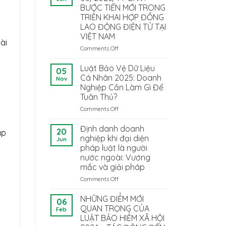
BƯỚC TIẾN MỚI TRONG
TRIỂN KHAI HỢP ĐỒNG
LAO ĐỘNG ĐIỆN TỬ TẠI
VIỆT NAM
ài
Comments Off
on
THÔNG
TƯ
Luật Bảo Vệ Dữ Liệu
05
08/2026/TT-
Cá Nhân 2025: Doanh
Nov
BNV:
Nghiệp Cần Làm Gì Để
BƯỚC
Tuân Thủ?
TIẾN
MỚI
Comments Off
on
TRONG
Luật
TRIỂN
Bảo
Định danh doanh
20
áp
KHAI
Vệ
nghiệp khi đại diện
Jun
HỢP
Dữ
pháp luật là người
ĐỒNG
Liệu
nước ngoài: Vướng
LAO
Cá
mắc và giải pháp
ĐỘNG
Nhân
ĐIỆN
2025:
Comments Off
on
TỬ
Doanh
Định
TẠI
Nghiệp
danh
NHỮNG ĐIỂM MỚI
06
VIỆT
Cần
doanh
QUAN TRỌNG CỦA
Feb
NAM
Làm
nghiệp
LUẬT BẢO HIỂM XÃ HỘI
Gì
khi