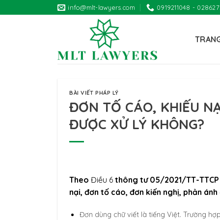
Skip
info@mlt-lawyers.com
0919211048 - 02862
to
content
TRAN
BÀI VIẾT PHÁP LÝ
ĐƠN TỐ CÁO, KHIẾU NẠ
ĐƯỢC XỬ LÝ KHÔNG?
Theo
Điều 6
thông tư 05/2021/TT-TTCP củ
nại, đơn tố cáo, đơn kiến nghị, phản ánh
Đơn dùng chữ viết là tiếng Việt. Trường hợ