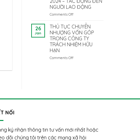
2024 – TÁC ĐỘNG ĐẾN
Để
đại
NGƯỜI LAO ĐỘNG
Tuân
diện
Thủ?
pháp
Comments Off
on
luật
NHỮNG
là
ĐIỂM
THỦ TỤC CHUYỂN
26
người
MỚI
NHƯỢNG VỐN GÓP
Jan
nước
QUAN
TRONG CÔNG TY
ngoài:
TRỌNG
TRÁCH NHIỆM HỮU
Vướng
CỦA
HẠN
mắc
LUẬT
và
BẢO
Comments Off
on
giải
HIỂM
THỦ
pháp
XÃ
TỤC
HỘI
CHUYỂN
2024
NHƯỢNG
–
VỐN
TÁC
GÓP
ĐỘNG
TRONG
ĐẾN
CÔNG
NGƯỜI
TY
LAO
TRÁCH
T NỐI
ĐỘNG
NHIỆM
HỮU
HẠN
ng ký nhận thông tin tư vấn mới nhất hoặc
eo dõi chúng tôi trên các mạng xã hội