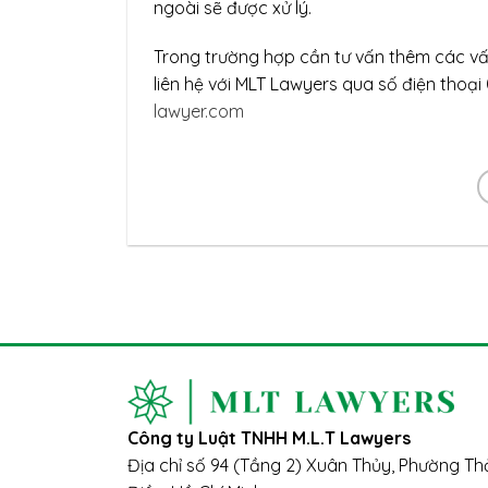
ngoài sẽ được xử lý.
Trong trường hợp cần tư vấn thêm các vấn
liên hệ với MLT Lawyers qua số điện thoại
lawyer.com
Công ty Luật TNHH M.L.T Lawyers
Địa chỉ số 94 (Tầng 2) Xuân Thủy, Phường T