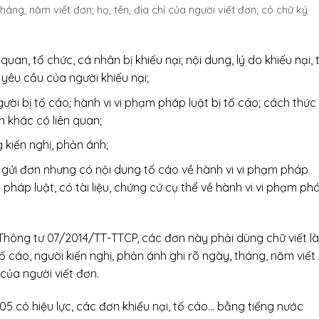
háng, năm viết đơn; họ, tên, địa chỉ của người viết đơn; có chữ ký
quan, tổ chức, cá nhân bị khiếu nại; nội dung, lý do khiếu nại, t
à yêu cầu của người khiếu nại;
gười bị tố cáo; hành vi vi phạm pháp luật bị tố cáo; cách thức
n khác có liên quan;
 kiến nghị, phản ánh;
i gửi đơn nhưng có nội dung tố cáo về hành vi vi phạm pháp
 pháp luật, có tài liệu, chứng cứ cụ thể về hành vi vi phạm ph
 Thông tư 07/2014/TT-TTCP, các đơn này phải dùng chữ viết là
tố cáo, người kiến nghị, phản ánh ghi rõ ngày, tháng, năm viết
 của người viết đơn.
 05 có hiệu lực, các đơn khiếu nại, tố cáo… bằng tiếng nước