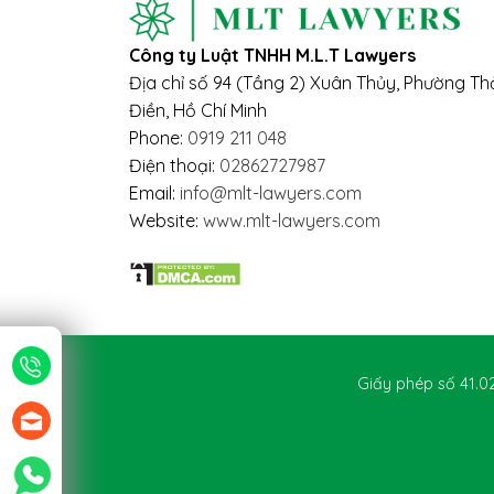
Công ty Luật TNHH M.L.T Lawyers
Địa chỉ số 94 (Tầng 2) Xuân Thủy, Phường T
Điền, Hồ Chí Minh
Phone:
0919 211 048
Điện thoại:
02862727987
Email:
info@mlt-lawyers.com
Website:
www.mlt-lawyers.com
Giấy phép số 41.0