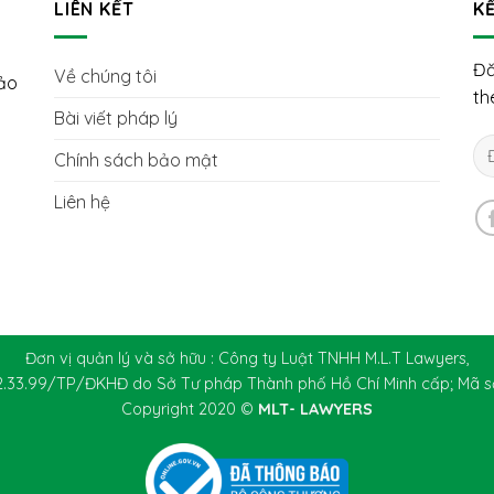
LIÊN KẾT
KẾ
Đă
Về chúng tôi
hảo
th
Bài viết pháp lý
Chính sách bảo mật
Liên hệ
Đơn vị quản lý và sở hữu : Công ty Luật TNHH M.L.T Lawyers,
2.33.99/TP/ĐKHĐ do Sở Tư pháp Thành phố Hồ Chí Minh cấp; Mã s
Copyright 2020 ©
MLT- LAWYERS