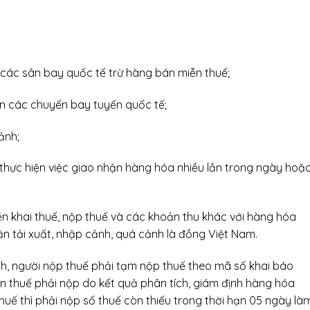
 các sân bay quốc tế trừ hàng bán miễn thuế;
n các chuyến bay tuyến quốc tế;
ảnh;
thực hiện việc giao nhận hàng hóa nhiều lần trong ngày hoặ
iền khai thuế, nộp thuế và các khoản thu khác với hàng hóa
ận tải xuất, nhập cảnh, quá cảnh là đồng Việt Nam.
nh, người nộp thuế phải tạm nộp thuế theo mã số khai báo
ền thuế phải nộp do kết quả phân tích, giám định hàng hóa
huế thì phải nộp số thuế còn thiếu trong thời hạn 05 ngày là