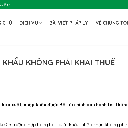
727987
G CHỦ
DỊCH VỤ
BÀI VIẾT PHÁP LÝ
VỀ CHÚNG TÔ
 KHẨU KHÔNG PHẢI KHAI THUẾ
g hóa xuất, nhập khẩu được Bộ Tài chính ban hành tại Thôn
.
t kê 05 trường hợp hàng hóa xuất khẩu, nhập khẩu không phả