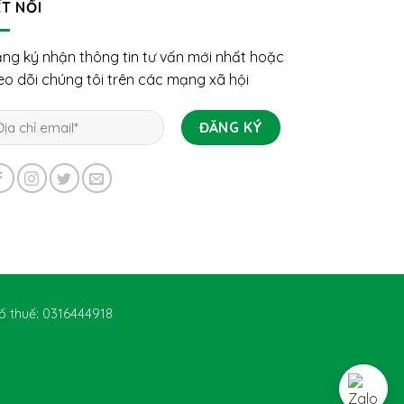
T NỐI
ng ký nhận thông tin tư vấn mới nhất hoặc
eo dõi chúng tôi trên các mạng xã hội
ố thuế: 0316444918