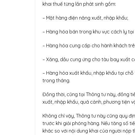
khai thuế từng lần phát sinh gồm:
– Mặt hàng điện năng xuất, nhập khẩu;
– Hàng hóa bán trong khu vực cách ly tại
– Hàng hóa cung cấp cho hành khách trê
– Xăng, dầu cung ứng cho tàu bay xuất c
– Hàng hóa xuất khẩu, nhập khẩu tại chỗ 
trong tháng.
Đồng thời, cũng tại Thông tư này, đồng t
xuất, nhập khẩu, quá cảnh, phương tiện v
Không chỉ vậy, Thông tư này cũng quy đị
trước khi giải phóng hàng. Nếu tăng số ti
khác so với nội dung khai của người nộp t