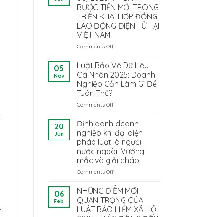
BƯỚC TIẾN MỚI TRONG
TRIỂN KHAI HỢP ĐỒNG
LAO ĐỘNG ĐIỆN TỬ TẠI
VIỆT NAM
Comments Off
on
THÔNG
TƯ
Luật Bảo Vệ Dữ Liệu
05
08/2026/TT-
Cá Nhân 2025: Doanh
Nov
BNV:
Nghiệp Cần Làm Gì Để
BƯỚC
Tuân Thủ?
TIẾN
MỚI
Comments Off
on
TRONG
Luật
c
TRIỂN
Bảo
Định danh doanh
20
KHAI
Vệ
nghiệp khi đại diện
Jun
HỢP
Dữ
pháp luật là người
ĐỒNG
Liệu
nước ngoài: Vướng
LAO
Cá
mắc và giải pháp
ĐỘNG
Nhân
ĐIỆN
2025:
Comments Off
on
TỬ
Doanh
Định
TẠI
Nghiệp
danh
NHỮNG ĐIỂM MỚI
06
VIỆT
Cần
doanh
QUAN TRỌNG CỦA
Feb
NAM
Làm
nghiệp
LUẬT BẢO HIỂM XÃ HỘI
m
Gì
khi