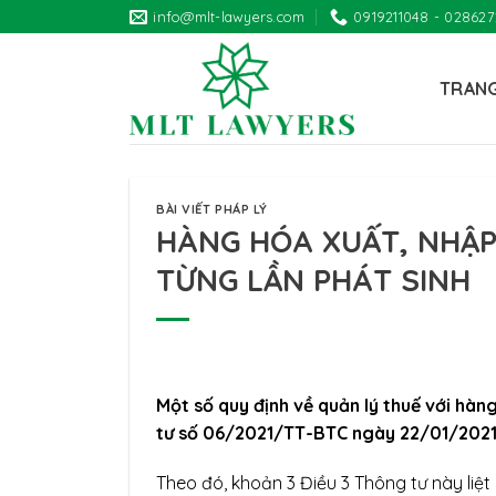
Skip
info@mlt-lawyers.com
0919211048 - 02862
to
content
TRAN
BÀI VIẾT PHÁP LÝ
HÀNG HÓA XUẤT, NHẬP
TỪNG LẦN PHÁT SINH
Một số quy định về quản lý thuế với hàn
tư số 06/2021/TT-BTC ngày 22/01/2021
Theo đó, khoản 3 Điều 3 Thông tư này liệ