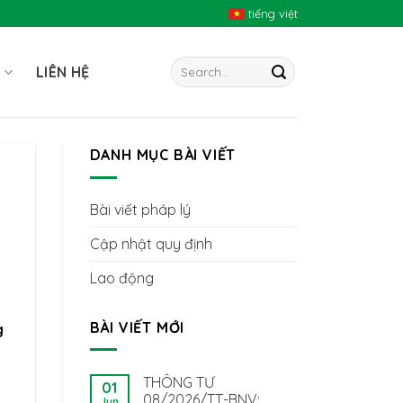
tiếng việt
I
LIÊN HỆ
DANH MỤC BÀI VIẾT
Bài viết pháp lý
Cập nhật quy định
Lao động
BÀI VIẾT MỚI
g
THÔNG TƯ
01
i
08/2026/TT-BNV:
Jun