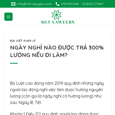
Skip
info@mlt-lawyers.com
0919211048 - 02862727987
to
content
BÀI VIẾT PHÁP LÝ
NGÀY NGHỈ NÀO ĐƯỢC TRẢ 300%
LƯƠNG NẾU ĐI LÀM?
Bộ Luật Lao động năm 2019 quy định những ngày
người lao động nghỉ việc làm được hưởng nguyên
lương (còn gọi là ngày nghỉ có hưởng lương) như
sau: Ngày lễ, Tết.
Khoản 1 Điều 112 quy định, người lao động được