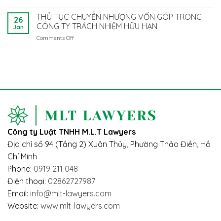
TỬ
NHỮNG
diện
Làm
TẠI
ĐIỂM
pháp
THỦ TỤC CHUYỂN NHƯỢNG VỐN GÓP TRONG
Gì
VIỆT
26
MỚI
luật
CÔNG TY TRÁCH NHIỆM HỮU HẠN
Để
NAM
Jan
QUAN
là
Tuân
Comments Off
on
TRỌNG
người
Thủ?
THỦ
CỦA
nước
TỤC
LUẬT
ngoài:
CHUYỂN
BẢO
Vướng
NHƯỢNG
HIỂM
mắc
VỐN
XÃ
và
GÓP
HỘI
giải
TRONG
2024
pháp
CÔNG
–
TY
TÁC
TRÁCH
ĐỘNG
Công ty Luật TNHH M.L.T Lawyers
NHIỆM
ĐẾN
HỮU
NGƯỜI
Địa chỉ số 94 (Tầng 2) Xuân Thủy, Phường Thảo Điền, Hồ
HẠN
LAO
Chí Minh
ĐỘNG
Phone:
0919 211 048
Điện thoại:
02862727987
Email:
info@mlt-lawyers.com
Website:
www.mlt-lawyers.com