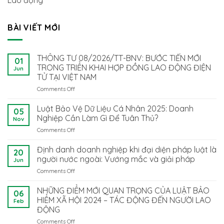
BÀI VIẾT MỚI
THÔNG TƯ 08/2026/TT-BNV: BƯỚC TIẾN MỚI
01
TRONG TRIỂN KHAI HỢP ĐỒNG LAO ĐỘNG ĐIỆN
Jun
TỬ TẠI VIỆT NAM
Comments Off
on
THÔNG
TƯ
Luật Bảo Vệ Dữ Liệu Cá Nhân 2025: Doanh
05
08/2026/TT-
Nghiệp Cần Làm Gì Để Tuân Thủ?
Nov
BNV:
Comments Off
on
BƯỚC
Luật
TIẾN
Bảo
Định danh doanh nghiệp khi đại diện pháp luật là
MỚI
20
Vệ
TRONG
người nước ngoài: Vướng mắc và giải pháp
Jun
Dữ
TRIỂN
Comments Off
on
Liệu
KHAI
Định
Cá
HỢP
danh
NHỮNG ĐIỂM MỚI QUAN TRỌNG CỦA LUẬT BẢO
Nhân
ĐỒNG
06
doanh
2025:
HIỂM XÃ HỘI 2024 – TÁC ĐỘNG ĐẾN NGƯỜI LAO
LAO
Feb
nghiệp
Doanh
ĐỘNG
ĐỘNG
khi
Nghiệp
ĐIỆN
Comments Off
on
đại
Cần