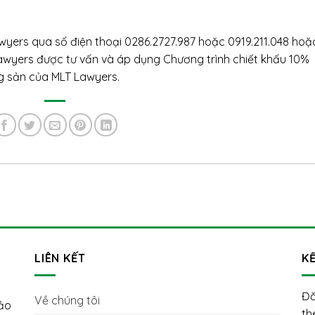
wyers qua số điện thoại 0286.2727.987 hoặc 0919.211.048 hoặ
wyers được tư vấn và áp dụng Chương trình chiết khấu 10%
g sản của MLT Lawyers.
LIÊN KẾT
KẾ
Đă
Về chúng tôi
hảo
th