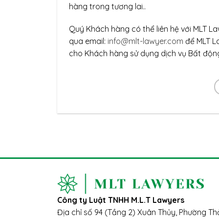
hàng trong tương lai..
Quý Khách hàng có thể liên hệ với MLT La
qua email:
info@mlt-lawyer.com
để MLT La
cho Khách hàng sử dụng dịch vụ Bất độn
Công ty Luật TNHH M.L.T Lawyers
Địa chỉ số 94 (Tầng 2) Xuân Thủy, Phường T