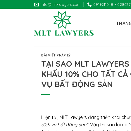
Skip
info@mlt-lawyers.com
0919211048 - 02862
to
content
TRAN
BÀI VIẾT PHÁP LÝ
TẠI SAO MLT LAWYERS 
KHẤU 10% CHO TẤT CẢ
VỤ BẤT ĐỘNG SẢN
Hiện tại, MLT Lawyers đang triển khai chư
dịch vụ bất động sản”.
Vậy tại sao lại có 