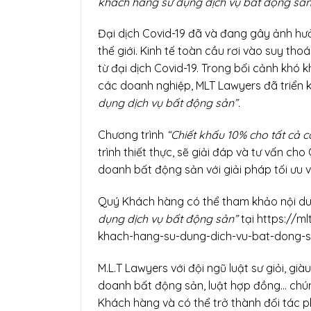
khách hàng sử dụng dịch vụ bất động sả
Đại dịch Covid-19 đã và đang gây ảnh hưở
thế giới. Kinh tế toàn cầu rơi vào suy th
từ đại dịch Covid-19. Trong bối cảnh khó 
các doanh nghiệp, MLT Lawyers đã triển 
dụng dịch vụ bất động sản”.
Chương trình
“
Chiết khấu 10% cho tất cả 
trình thiết thực, sẽ giải đáp và tư vấn ch
doanh bất động sản với giải pháp tối ưu v
Quý Khách hàng có thể tham khảo nội dun
dụng dịch vụ bất động sản”
tại https://m
khach-hang-su-dung-dich-vu-bat-dong-
M.L.T Lawyers với đội ngũ luật sư giỏi, già
doanh bất động sản, luật hợp đồng… chún
Khách hàng và có thể trở thành đối tác 