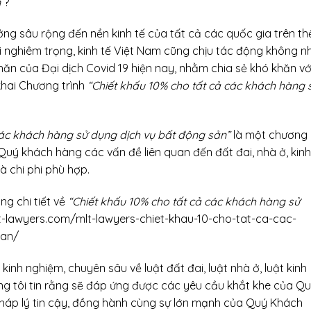
n
”?
ng sâu rộng đến nền kinh tế của tất cả các quốc gia trên th
oái nghiêm trọng, kinh tế Việt Nam cũng chịu tác động không n
khăn của Đại dịch Covid 19 hiện nay, nhằm chia sẻ khó khăn vớ
khai Chương trình
“
Chiết khấu 10% cho tất cả các khách hàng 
các khách hàng sử dụng dịch vụ bất động sản”
là một chương
o Quý khách hàng các vấn đề liên quan đến đất đai, nhà ở, kinh
à chi phi phù hợp.
g chi tiết về
“
Chiết khấu 10% cho tất cả các khách hàng sử
lt-lawyers.com/mlt-lawyers-chiet-khau-10-cho-tat-ca-cac-
san/
u kinh nghiệm, chuyên sâu về luật đất đai, luật nhà ở, luật kinh
g tôi tin rằng sẽ đáp ứng được các yêu cầu khắt khe của Q
pháp lý tin cậy, đồng hành cùng sự lớn mạnh của Quý Khách