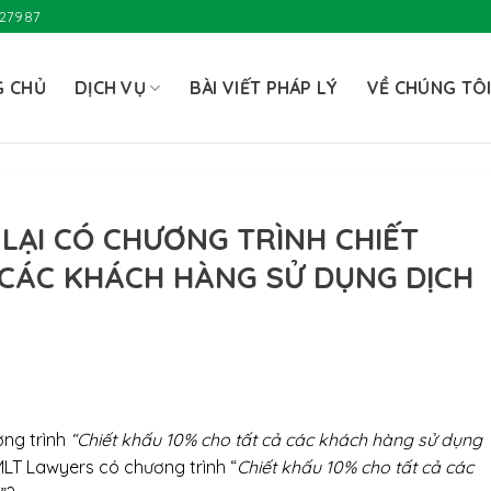
727987
G CHỦ
DỊCH VỤ
BÀI VIẾT PHÁP LÝ
VỀ CHÚNG TÔ
LẠI CÓ CHƯƠNG TRÌNH CHIẾT
 CÁC KHÁCH HÀNG SỬ DỤNG DỊCH
ơng trình
“
Chiết khấu 10% cho tất cả các khách hàng sử dụng
MLT Lawyers có chương trình “
Chiết khấu 10% cho tất cả các