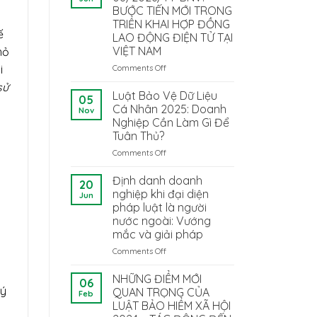
BƯỚC TIẾN MỚI TRONG
TRIỂN KHAI HỢP ĐỒNG
ế
LAO ĐỘNG ĐIỆN TỬ TẠI
VIỆT NAM
hỏ
i
Comments Off
on
THÔNG
sử
TƯ
Luật Bảo Vệ Dữ Liệu
05
08/2026/TT-
Cá Nhân 2025: Doanh
Nov
BNV:
Nghiệp Cần Làm Gì Để
BƯỚC
Tuân Thủ?
TIẾN
MỚI
Comments Off
on
TRONG
Luật
TRIỂN
Bảo
Định danh doanh
20
KHAI
Vệ
nghiệp khi đại diện
Jun
HỢP
Dữ
pháp luật là người
ĐỒNG
Liệu
nước ngoài: Vướng
LAO
Cá
mắc và giải pháp
ĐỘNG
Nhân
ĐIỆN
2025:
Comments Off
on
TỬ
Doanh
Định
TẠI
Nghiệp
danh
NHỮNG ĐIỂM MỚI
06
VIỆT
Cần
doanh
uý
QUAN TRỌNG CỦA
Feb
NAM
Làm
nghiệp
LUẬT BẢO HIỂM XÃ HỘI
Gì
khi