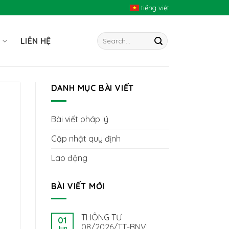
tiếng việt
I
LIÊN HỆ
DANH MỤC BÀI VIẾT
Bài viết pháp lý
Cập nhật quy định
Lao động
BÀI VIẾT MỚI
THÔNG TƯ
01
08/2026/TT-BNV:
Jun