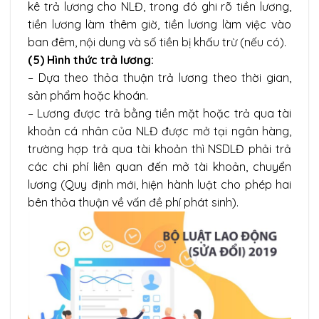
kê trả lương cho NLĐ, trong đó ghi rõ tiền lương,
tiền lương làm thêm giờ, tiền lương làm việc vào
ban đêm, nội dung và số tiền bị khấu trừ (nếu có).
(5) Hình thức trả lương:
– Dựa theo thỏa thuận trả lương theo thời gian,
sản phẩm hoặc khoán.
– Lương được trả bằng tiền mặt hoặc trả qua tài
khoản cá nhân của NLĐ được mở tại ngân hàng,
trường hợp trả qua tài khoản thì NSDLĐ phải trả
các chi phí liên quan đến mở tài khoản, chuyển
lương (Quy định mới, hiện hành luật cho phép hai
bên thỏa thuận về vấn đề phí phát sinh).