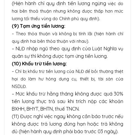
(Hiện hành chỉ quy định tiền lương ngừng
việc do
hai bên thoả thuận nhưng không được thấp hơn mức
lương tối thiểu vùng do Chính phủ quy định).
(9) Tạm ứng tiền lương:
– Theo thỏa thuận và không bị tính lãi (hiện hành chỉ
quy định hai bên thỏa thuận với nhau).
– NLĐ nhập ngũ theo quy định của Luật Nghĩa vụ
quân sự thì không được tạm ứng tiền lương.
(10) Khấu trừ tiền lương:
– Chỉ bị khấu trừ tiền lương của NLĐ để bồi thường thiệt
hại do làm hư hỏng dụng cụ, thiết bị, tài sản của
NSDLĐ.
– Mức khấu trừ hằng tháng không được quá 30%
tiền lương thực trả sau khi trích nộp các khoản
BXHH, BHYT, BHTN, thuế TNCN.
(11) Được nghỉ việc ngay không cần báo trước nếu
không được trả lương đúng hạn hoặc trả không
đủ (hiện hành quy định phải báo trước 03 ngày).