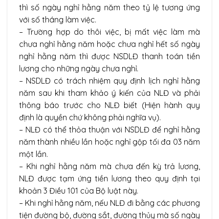
thì số ngày nghỉ hằng năm theo tỷ lệ tương ứng
với số tháng làm việc.
– Trường hợp do thôi việc, bị mất việc làm mà
chưa nghỉ hằng năm hoặc chưa nghỉ hết số ngày
nghỉ hằng năm thì được NSDLĐ thanh toán tiền
lương cho những ngày chưa nghỉ.
– NSDLĐ có trách nhiệm quy định lịch nghỉ hằng
năm sau khi tham khảo ý kiến của NLĐ và phải
thông báo trước cho NLĐ biết (Hiện hành quy
định là quyền chứ không phải nghĩa vụ).
– NLĐ có thể thỏa thuận với NSDLĐ để nghỉ hằng
năm thành nhiều lần hoặc nghỉ gộp tối đa 03 năm
một lần.
– Khi nghỉ hằng năm mà chưa đến kỳ trả lương,
NLĐ được tạm ứng tiền lương theo quy định tại
khoản 3 Điều 101 của Bộ luật này.
– Khi nghỉ hằng năm, nếu NLĐ đi bằng các phương
tiện đường bộ, đường sắt, đường thủy mà số ngày