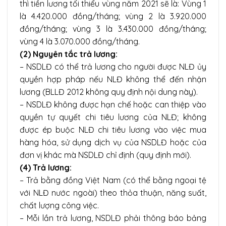
thì tiền lương tối thiểu vùng năm 2021 sẽ là: Vùng 1
là 4.420.000 đồng/tháng; vùng 2 là 3.920.000
đồng/tháng; vùng 3 là 3.430.000 đồng/tháng;
vùng 4 là 3.070.000 đồng/tháng.
(2) Nguyên tắc trả lương:
– NSDLĐ có thể trả lương cho người được NLĐ ủy
quyền hợp pháp nếu NLĐ không thể đến nhận
lương (BLLĐ 2012 không quy định nội dung này).
– NSDLĐ không được hạn chế hoặc can thiệp vào
quyền tự quyết chi tiêu lương của NLĐ; không
được ép buộc NLĐ chi tiêu lương vào việc mua
hàng hóa, sử dụng dịch vụ của NSDLĐ hoặc của
đơn vị khác mà NSDLĐ chỉ định (quy định mới).
(4) Trả lương:
– Trả bằng đồng Việt Nam (có thể bằng ngoại tệ
với NLĐ nước ngoài) theo thỏa thuận, năng suất,
chất lượng công việc.
– Mỗi lần trả lương, NSDLĐ phải thông báo bảng