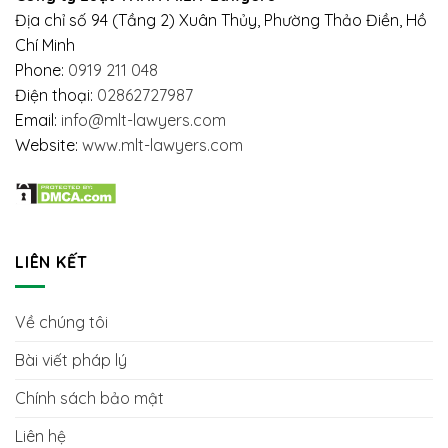
HỮU
NGƯỜI
Địa chỉ số 94 (Tầng 2) Xuân Thủy, Phường Thảo Điền, Hồ
HẠN
LAO
Chí Minh
ĐỘNG
Phone:
0919 211 048
Điện thoại:
02862727987
Email:
info@mlt-lawyers.com
Website:
www.mlt-lawyers.com
LIÊN KẾT
Về chúng tôi
Bài viết pháp lý
Chính sách bảo mật
Liên hệ