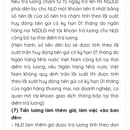
Nếu trả lương chậm từ 15 ngày trở lên thì NSDLĐ
phải đền bù cho NLĐ một khoản tiền ít nhất bằng
số tiền lãi của số tiền trả chậm tính theo lãi suất
huy động tiền gửi có kỳ hạn 01 tháng do ngân
hàng nơi NSDLĐ mở tài khoản trả lương cho NLĐ
công bố tại thời điểm trả lương.
(Hiện hành, số tiền đền bù sẽ được tính theo lãi
suất trần huy động tiền gửi có kỳ hạn 01 tháng do
Ngân hàng Nhà nước Việt Nam công bố tại thời
điểm trả lương; nếu Ngân hàng Nhà nước Việt
Nam không quy định trần lãi suất thì được tính
theo lãi suất huy động tiền gửi có kỳ hạn 01 tháng
của ngân hàng thương mại, nơi doanh nghiệp, cơ
quan mở tài khoản giao dịch thông báo tại thời
điểm trả lương).
(7) Tiền lương làm thêm giờ, làm việc vào ban
đê
m:
– NLĐ làm thêm giờ được trả lương tính theo đơn