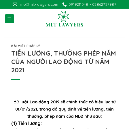
Skip
info@mlt-lawyers.com
0919211048 - 02862727987
to
content
BÀI VIẾT PHÁP LÝ
TIỀN LƯƠNG, THƯỞNG PHÉP NĂM
CỦA NGƯỜI LAO ĐỘNG TỪ NĂM
2021
Bộ
luật Lao động 2019 sẽ chính thức có hiệu lực từ
01/01/2021, trong đó quy định về tiền lương, tiền
thưởng, phép năm của NLĐ như sau:
(1) Tiền lương: