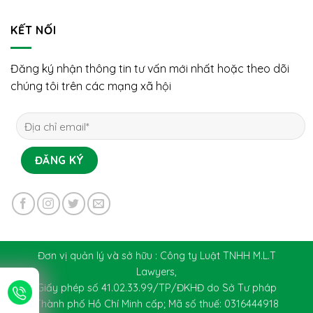
KẾT NỐI
Đăng ký nhận thông tin tư vấn mới nhất hoặc theo dõi
chúng tôi trên các mạng xã hội
Đơn vị quản lý và sở hữu : Công ty Luật TNHH M.L.T
Lawyers,
Giấy phép số 41.02.33.99/TP/ĐKHĐ do Sở Tư pháp
Thành phố Hồ Chí Minh cấp; Mã số thuế: 0316444918