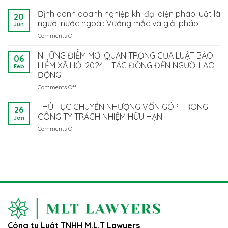
Luật
TIẾN
Bảo
Định danh doanh nghiệp khi đại diện pháp luật là
MỚI
20
Vệ
TRONG
người nước ngoài: Vướng mắc và giải pháp
Jun
Dữ
TRIỂN
Comments Off
on
Liệu
KHAI
Định
Cá
HỢP
danh
NHỮNG ĐIỂM MỚI QUAN TRỌNG CỦA LUẬT BẢO
Nhân
ĐỒNG
06
doanh
2025:
HIỂM XÃ HỘI 2024 – TÁC ĐỘNG ĐẾN NGƯỜI LAO
LAO
Feb
nghiệp
Doanh
ĐỘNG
ĐỘNG
khi
Nghiệp
ĐIỆN
Comments Off
on
đại
Cần
TỬ
NHỮNG
diện
Làm
TẠI
ĐIỂM
pháp
THỦ TỤC CHUYỂN NHƯỢNG VỐN GÓP TRONG
Gì
VIỆT
26
MỚI
luật
CÔNG TY TRÁCH NHIỆM HỮU HẠN
Để
NAM
Jan
QUAN
là
Tuân
Comments Off
on
TRỌNG
người
Thủ?
THỦ
CỦA
nước
TỤC
LUẬT
ngoài:
CHUYỂN
BẢO
Vướng
NHƯỢNG
HIỂM
mắc
VỐN
XÃ
và
GÓP
HỘI
giải
TRONG
2024
pháp
CÔNG
–
TY
TÁC
TRÁCH
ĐỘNG
Công ty Luật TNHH M.L.T Lawyers
NHIỆM
ĐẾN