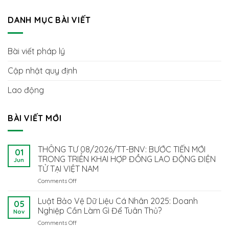
DANH MỤC BÀI VIẾT
Bài viết pháp lý
Cập nhật quy định
Lao động
BÀI VIẾT MỚI
THÔNG TƯ 08/2026/TT-BNV: BƯỚC TIẾN MỚI
01
TRONG TRIỂN KHAI HỢP ĐỒNG LAO ĐỘNG ĐIỆN
Jun
TỬ TẠI VIỆT NAM
Comments Off
on
THÔNG
TƯ
Luật Bảo Vệ Dữ Liệu Cá Nhân 2025: Doanh
05
08/2026/TT-
Nghiệp Cần Làm Gì Để Tuân Thủ?
Nov
BNV:
Comments Off
on
BƯỚC